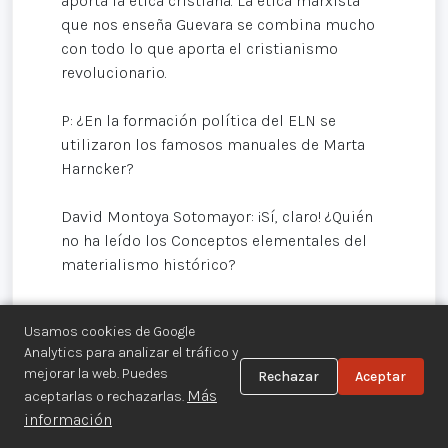
aporta la ética cristiana. La ética marxista
que nos enseña Guevara se combina mucho
con todo lo que aporta el cristianismo
revolucionario.
P: ¿En la formación política del ELN se
utilizaron los famosos manuales de Marta
Harncker?
David Montoya Sotomayor: ¡Sí, claro! ¿Quién
no ha leído los Conceptos elementales del
materialismo histórico?
P: ¿Hoy en día se siguen utilizando esos
Usamos cookies de Google
manuales?
Analytics para analizar el tráfico y
mejorar la web. Puedes
Rechazar
Aceptar
David Montoya Sotomayor: No, ya no. La
Más
aceptarlas o rechazarlas.
tendencia actual en nuestra formación es
información
muy parecida a la onda que difunde Rebelión