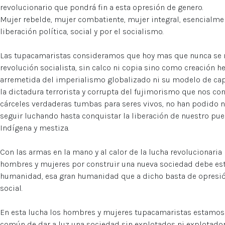
revolucionario que pondrá fin a esta opresión de genero.
Mujer rebelde, mujer combatiente, mujer integral, esencialme
liberación política, social y por el socialismo.
Las tupacamaristas consideramos que hoy mas que nunca se m
revolución socialista, sin calco ni copia sino como creación he
arremetida del imperialismo globalizado ni su modelo de capi
la dictadura terrorista y corrupta del fujimorismo que nos co
cárceles verdaderas tumbas para seres vivos, no han podido 
seguir luchando hasta conquistar la liberación de nuestro pue
Indígena y mestiza.
Con las armas en la mano y al calor de la lucha revolucionari
hombres y mujeres por construir una nueva sociedad debe est
humanidad, esa gran humanidad que a dicho basta de opresión
social.
En esta lucha los hombres y mujeres tupacamaristas estamo
común de dar a luz una sociedad sin explotados ni explotador