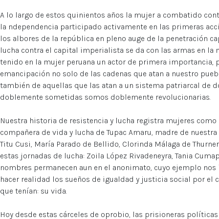
A lo largo de estos quinientos años la mujer a combatido con
la ndependencia participado activamente en las primeras acci
los albores de la república en pleno auge de la penetración cap
lucha contra el capital imperialista se da con las armas en la
tenido en la mujer peruana un actor de primera importancia, p
emancipación no solo de las cadenas que atan a nuestro pueblo
también de aquellas que las atan a un sistema patriarcal de
doblemente sometidas somos doblemente revolucionarias.
Nuestra historia de resistencia y lucha registra mujeres como
compañera de vida y lucha de Tupac Amaru, madre de nuestra i
Titu Cusi, María Parado de Bellido, Clorinda Málaga de Thurne
estas jornadas de lucha: Zoila López Rivadeneyra, Tania Cumap
nombres permanecen aun en el anonimato, cuyo ejemplo nos i
hacer realidad los sueños de igualdad y justicia social por e
que tenían: su vida.
Hoy desde estas cárceles de oprobio, las prisioneras polític