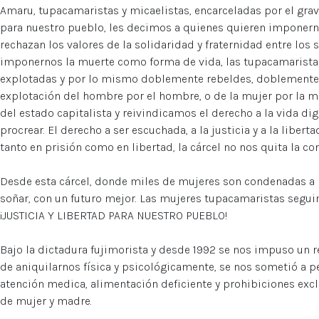
Amaru, tupacamaristas y micaelistas, encarceladas por el grave 
para nuestro pueblo, les decimos a quienes quieren imponer
rechazan los valores de la solidaridad y fraternidad entre los
imponernos la muerte como forma de vida, las tupacamarista
explotadas y por lo mismo doblemente rebeldes, doblemente 
explotación del hombre por el hombre, o de la mujer por la muj
del estado capitalista y reivindicamos el derecho a la vida di
procrear. El derecho a ser escuchada, a la justicia y a la libe
tanto en prisión como en libertad, la cárcel no nos quita la c
Desde esta cárcel, donde miles de mujeres son condenadas a l
soñar, con un futuro mejor. Las mujeres tupacamaristas segu
¡JUSTICIA Y LIBERTAD PARA NUESTRO PUEBLO!
Bajo la dictadura fujimorista y desde 1992 se nos impuso un r
de aniquilarnos física y psicológicamente, se nos sometió a pe
atención medica, alimentación deficiente y prohibiciones exc
de mujer y madre.