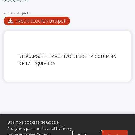
2005-07-21
Fichero Adjunto
INSURRECCION040.pdf
DESCARGUE EL ARCHIVO DESDE LA COLUMNA
DE LA IZQUIERDA
Usamos cookies de Google
Analytics para analizar el tráfico y
mejorar la web. Puedes