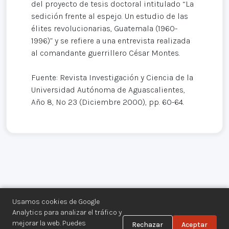
del proyecto de tesis doctoral intitulado “La
sedición frente al espejo. Un estudio de las
élites revolucionarias, Guatemala (1960-
1996)” y se refiere a una entrevista realizada
al comandante guerrillero César Montes.
Fuente: Revista Investigación y Ciencia de la
Universidad Autónoma de Aguascalientes,
Año 8, Nº 23 (Diciembre 2000), pp. 60-64.
Usamos cookies de Google
Analytics para analizar el tráfico y
mejorar la web. Puedes
Rechazar
Aceptar
Centro de Documentación de los