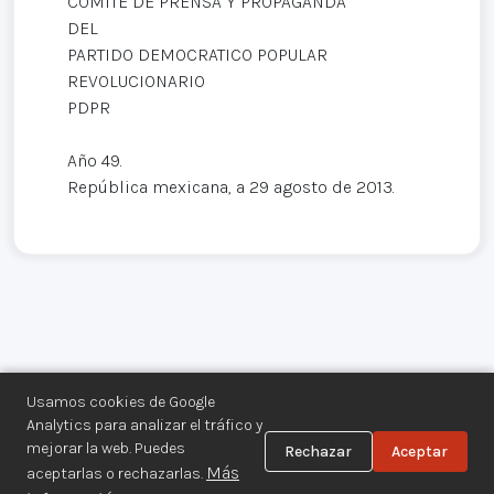
COMITÉ DE PRENSA Y PROPAGANDA
DEL
PARTIDO DEMOCRATICO POPULAR
REVOLUCIONARIO
PDPR
Año 49.
República mexicana, a 29 agosto de 2013.
Usamos cookies de Google
Analytics para analizar el tráfico y
mejorar la web. Puedes
Rechazar
Aceptar
Centro de Documentación de los
Más
aceptarlas o rechazarlas.
Movimientos Armados©