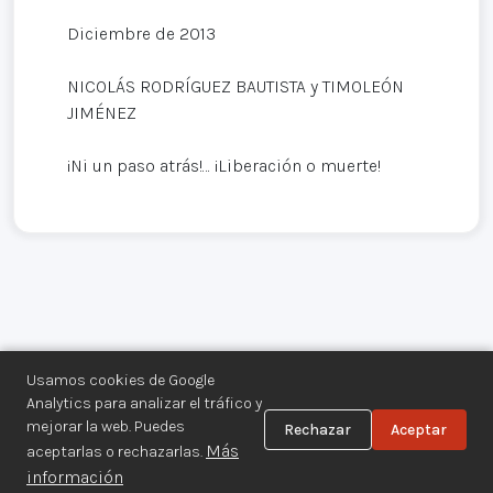
Diciembre de 2013
NICOLÁS RODRÍGUEZ BAUTISTA y TIMOLEÓN
JIMÉNEZ
¡Ni un paso atrás!… ¡Liberación o muerte!
Usamos cookies de Google
Analytics para analizar el tráfico y
mejorar la web. Puedes
Rechazar
Aceptar
Centro de Documentación de los
Más
aceptarlas o rechazarlas.
Movimientos Armados©
información
Aviso legal
·
Privacidad
·
Gestionar cookies