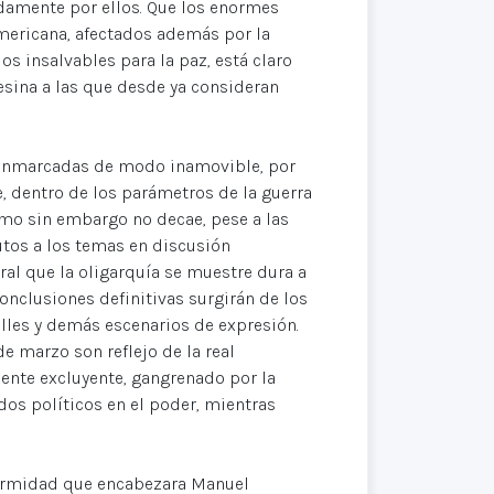
damente por ellos. Que los enormes
americana, afectados además por la
s insalvables para la paz, está claro
esina a las que desde ya consideran
s, enmarcadas de modo inamovible, por
, dentro de los parámetros de la guerra
mo sin embargo no decae, pese a las
utos a los temas en discusión
al que la oligarquía se muestre dura a
conclusiones definitivas surgirán de los
alles y demás escenarios de expresión.
e marzo son reflejo de la real
nte excluyente, gangrenado por la
idos políticos en el poder, mientras
ormidad que encabezara Manuel