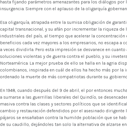
hasta fijando parámetros amenazantes para los diálogos por la
insurgencia. Siempre con el aplauso de la oligarquía gobernan
Esa oligarquía, atrapada entre la sumisa obligación de garantiz
capital transnacional, y su afán por incrementar la riqueza de
industriales del país, al tiempo que acelerar la concentración 
beneficios cada vez mayores a los empresarios, no escapa a c
a veces dividirla. Pero esta impresión se desvanece en cuanto 
soluciones violentas y de guerra contra el pueblo, y su invete
Norteamérica. La mejor prueba de ello se halla en la agria dis
colombianos, inspirada en cuál de ellos ha hecho más por la in
ordenado la muerte de más compatriotas durante su gobierno
En 1948, cuando después del 9 de abril, el por entonces much
a sumarse a las guerrillas liberales del Quindío, se desencad
masiva contra las clases y sectores políticos que se identifi
cambio y restauración defendidos por el asesinado dirigente li
pájaros se ensañaban contra la humilde población que se había
de su caudillo, dejándoles tan solo la alternativa de alzarse 