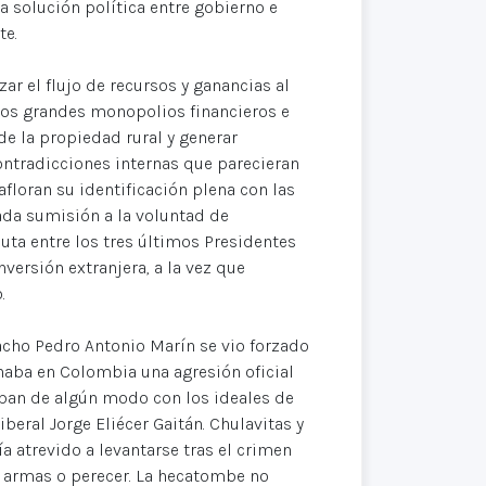
 solución política entre gobierno e
te.
ar el flujo de recursos y ganancias al
 los grandes monopolios financieros e
de la propiedad rural y generar
ontradicciones internas que parecieran
afloran su identificación plena con las
rada sumisión a la voluntad de
puta entre los tres últimos Presidentes
versión extranjera, a la vez que
.
acho Pedro Antonio Marín se vio forzado
enaba en Colombia una agresión oficial
caban de algún modo con los ideales de
beral Jorge Eliécer Gaitán. Chulavitas y
 atrevido a levantarse tras el crimen
en armas o perecer. La hecatombe no