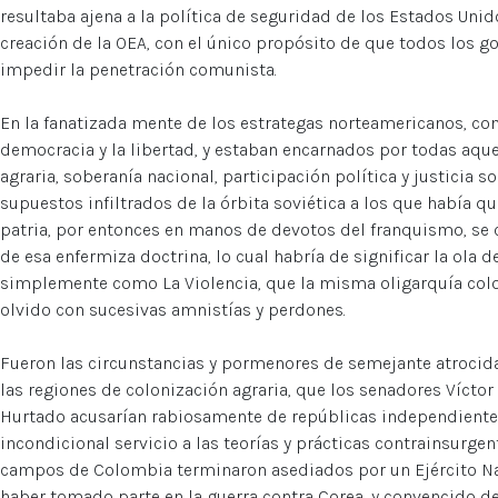
resultaba ajena a la política de seguridad de los Estados Uni
creación de la OEA, con el único propósito de que todos los g
impedir la penetración comunista.
En la fanatizada mente de los estrategas norteamericanos, co
democracia y la libertad, y estaban encarnados por todas aqu
agraria, soberanía nacional, participación política y justicia s
supuestos infiltrados de la órbita soviética a los que había q
patria, por entonces en manos de devotos del franquismo, se
de esa enfermiza doctrina, lo cual habría de significar la ola 
simplemente como La Violencia, que la misma oligarquía col
olvido con sucesivas amnistías y perdones.
Fueron las circunstancias y pormenores de semejante atrocida
las regiones de colonización agraria, que los senadores Víct
Hurtado acusarían rabiosamente de repúblicas independientes
incondicional servicio a las teorías y prácticas contrainsurge
campos de Colombia terminaron asediados por un Ejército N
haber tomado parte en la guerra contra Corea, y convencido d