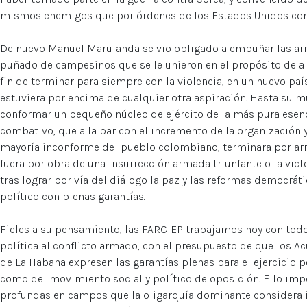
mismos enemigos que por órdenes de los Estados Unidos com
De nuevo Manuel Marulanda se vio obligado a empuñar las ar
puñado de campesinos que se le unieron en el propósito de alc
fin de terminar para siempre con la violencia, en un nuevo paí
estuviera por encima de cualquier otra aspiración. Hasta su m
conformar un pequeño núcleo de ejército de la más pura esenc
combativo, que a la par con el incremento de la organización y
mayoría inconforme del pueblo colombiano, terminara por arreb
fuera por obra de una insurrección armada triunfante o la vi
tras lograr por vía del diálogo la paz y las reformas democráti
político con plenas garantías.
Fieles a su pensamiento, las FARC-EP trabajamos hoy con todo
política al conflicto armado, con el presupuesto de que los A
de La Habana expresen las garantías plenas para el ejercicio po
como del movimiento social y político de oposición. Ello im
profundas en campos que la oligarquía dominante considera in