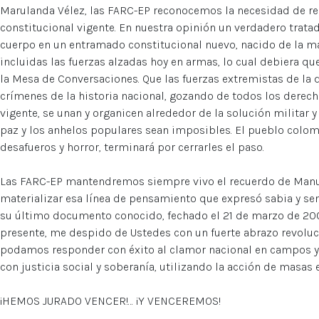
Marulanda Vélez, las FARC-EP reconocemos la necesidad de re
constitucional vigente. En nuestra opinión un verdadero tra
cuerpo en un entramado constitucional nuevo, nacido de la m
incluidas las fuerzas alzadas hoy en armas, lo cual debiera q
la Mesa de Conversaciones. Que las fuerzas extremistas de la 
crímenes de la historia nacional, gozando de todos los derec
vigente, se unan y organicen alrededor de la solución militar y l
paz y los anhelos populares sean imposibles. El pueblo colom
desafueros y horror, terminará por cerrarles el paso.
Las FARC-EP mantendremos siempre vivo el recuerdo de Manu
materializar esa línea de pensamiento que expresó sabia y sen
su último documento conocido, fechado el 21 de marzo de 200
presente, me despido de Ustedes con un fuerte abrazo revoluci
podamos responder con éxito al clamor nacional en campos y 
con justicia social y soberanía, utilizando la acción de masas
¡HEMOS JURADO VENCER!… ¡Y VENCEREMOS!