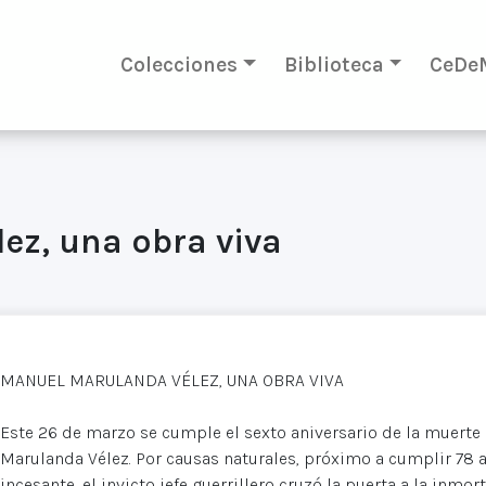
Colecciones
Biblioteca
CeDe
ez, una obra viva
MANUEL MARULANDA VÉLEZ, UNA OBRA VIVA
Este 26 de marzo se cumple el sexto aniversario de la muer
Marulanda Vélez. Por causas naturales, próximo a cumplir 78 a
incesante, el invicto jefe guerrillero cruzó la puerta a la inmor