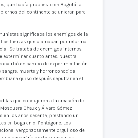
dos, que había propuesto en Bogotá la
obiernos del continente se unieran para
munistas significaba los enemigos de la
ellas fuerzas que clamaban por reforma
ocial. Se trataba de enemigos internos,
ue exterminar cuanto antes. Nuestra
 convirtió en campo de experimentación
de sangre, muerte y horror conocida
ombiana quiso después sepultar en el
d las que condujeron a la creación de
or Mosquera Chaux y Álvaro Gómez
 en los años sesenta, prestando un
ntes en boga en el Pentágono. Los
acional vergonzosamente orgulloso de
e que perseguía y exterminaba los