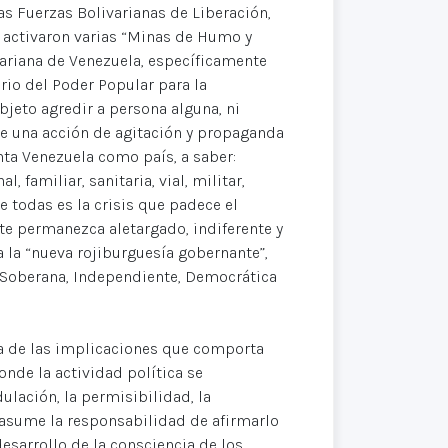
las Fuerzas Bolivarianas de Liberación,
 activaron varias “Minas de Humo y
variana de Venezuela, específicamente
rio del Poder Popular para la
bjeto agredir a persona alguna, ni
de una acción de agitación y propaganda
nta Venezuela como país, a saber:
, familiar, sanitaria, vial, militar,
de todas es la crisis que padece el
te permanezca aletargado, indiferente y
a la “nueva rojiburguesía gobernante”,
, Soberana, Independiente, Democrática
ia de las implicaciones que comporta
nde la actividad política se
lación, la permisibilidad, la
 asume la responsabilidad de afirmarlo
esarrollo de la consciencia de los