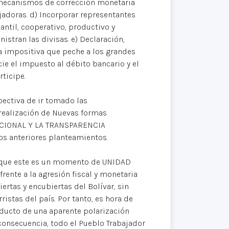
a, mecanismos de corrección monetaria
jadoras. d) Incorporar representantes
antil, cooperativo, productivo y
stran las divisas. e) Declaración,
ica impositiva que peche a los grandes
cie el impuesto al débito bancario y el
rticipe.
spectiva de ir tomado las
 realización de Nuevas formas
NACIONAL Y LA TRANSPARENCIA
os anteriores planteamientos.
a que este es un momento de UNIDAD
rente a la agresión fiscal y monetaria
ertas y encubiertas del Bolívar, sin
stas del país. Por tanto, es hora de
oducto de una aparente polarización
 consecuencia, todo el Pueblo Trabajador