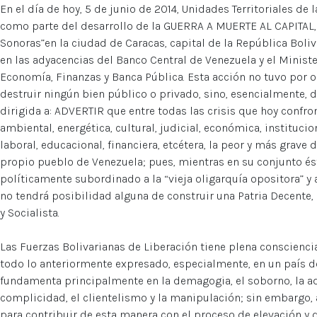
En el día de hoy, 5 de junio de 2014, Unidades Territoriales de 
como parte del desarrollo de la GUERRA A MUERTE AL CAPITAL,
Sonoras”en la ciudad de Caracas, capital de la República Boli
en las adyacencias del Banco Central de Venezuela y el Ministe
Economía, Finanzas y Banca Pública. Esta acción no tuvo por o
destruir ningún bien público o privado, sino, esencialmente, 
dirigida a: ADVERTIR que entre todas las crisis que hoy confro
ambiental, energética, cultural, judicial, económica, institucional
laboral, educacional, financiera, etcétera, la peor y más grave 
propio pueblo de Venezuela; pues, mientras en su conjunto és
políticamente subordinado a la “vieja oligarquía opositora” y 
no tendrá posibilidad alguna de construir una Patria Decente
y Socialista.
Las Fuerzas Bolivarianas de Liberación tiene plena conscienc
todo lo anteriormente expresado, especialmente, en un país do
fundamenta principalmente en la demagogia, el soborno, la adu
complicidad, el clientelismo y la manipulación; sin embargo,
para contribuir de esta manera con el proceso de elevación y d