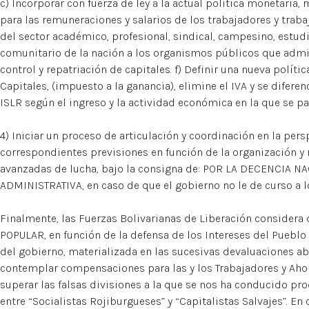
c) Incorporar con fuerza de ley a la actual política monetari
para las remuneraciones y salarios de los trabajadores y traba
del sector académico, profesional, sindical, campesino, estudi
comunitario de la nación a los organismos públicos que admini
control y repatriación de capitales. f) Definir una nueva polít
Capitales, (impuesto a la ganancia), elimine el IVA y se diferen
ISLR según el ingreso y la actividad económica en la que se pa
4) Iniciar un proceso de articulación y coordinación en la per
correspondientes previsiones en función de la organización y
avanzadas de lucha, bajo la consigna de: POR LA DECENCIA 
ADMINISTRATIVA, en caso de que el gobierno no le de curso a l
Finalmente, las Fuerzas Bolivarianas de Liberación consider
POPULAR, en función de la defensa de los Intereses del Pueblo f
del gobierno, materializada en las sucesivas devaluaciones abi
contemplar compensaciones para las y los Trabajadores y Ahorri
superar las falsas divisiones a la que se nos ha conducido pr
entre “Socialistas Rojiburgueses” y “Capitalistas Salvajes”. En