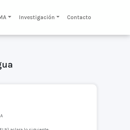
MA
Investigación
Contacto
gua
UA
ELN) aclara lo siguiente: