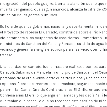
indignación del pueblo guajiro. Llama la atención que lo que 
muerte del ganado, que según anuncios, alcanza la cifra de 7
situación de las gentes humildes.
Es hora de que los gobiernos nacional y departamental rindan 
el Proyecto de represa El Cercado, construida sobre el río R
violentamente a los ocupantes de esas tierras. Prometieron un 
municipios de San Juan del Cesar y Fonseca, surtiría de agua
vecinos y generaría energía eléctrica para el servicio domicili
fracaso.
Una realidad, en cambio, fue la masacre realizada por los para
Caracolí, Sabanas de Manuela, municipio de San Juan del Cesar
personas de la etnia Wiwa, entre ellos tres niños y una anciana
Loperena, fueron desmembradas a machete, según reconoció 
paramilitar Daniel Giraldo Contreras, alias El Grillo, en audienc
Confiesa alias El Grillo, que alguien llamaba y les decía: “allí 
que tenían que hacer. Lo que no reconoce este asesino de niño
esas masacres se realizaron en coordinación con el Ejército 