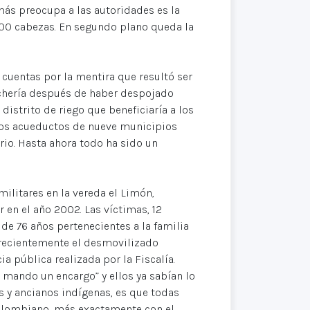
más preocupa a las autoridades es la
.000 cabezas. En segundo plano queda la
cuentas por la mentira que resultó ser
anchería después de haber despojado
distrito de riego que beneficiaría a los
 los acueductos de nueve municipios
ario. Hasta ahora todo ha sido un
militares en la vereda el Limón,
 en el año 2002. Las víctimas, 12
 de 76 años pertenecientes a la familia
recientemente el desmovilizado
ia pública realizada por la Fiscalía.
le mando un encargo” y ellos ya sabían lo
s y ancianos indígenas, es que todas
colombiano, más exactamente con el