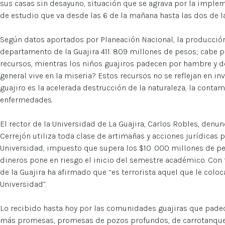
sus casas sin desayuno, situación que se agrava por la imple
de estudio que va desde las 6 de la mañana hasta las dos de la
Según datos aportados por Planeación Nacional, la producción 
departamento de la Guajira 411. 809 millones de pesos; cabe p
recursos, mientras los niños guajiros padecen por hambre y d
general vive en la miseria? Estos recursos no se reflejan en inv
guajiro es la acelerada destrucción de la naturaleza, la conta
enfermedades.
El rector de la Universidad de La Guajira, Carlos Robles, den
Cerrejón utiliza toda clase de artimañas y acciones jurídicas p
Universidad, impuesto que supera los $10 .000 millones de pes
dineros pone en riesgo el inicio del semestre académico. Con 
de la Guajira ha afirmado que “es terrorista aquel que le colo
Universidad”.
Lo recibido hasta hoy por las comunidades guajiras que padec
más promesas, promesas de pozos profundos, de carrotanques. 