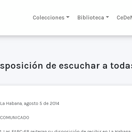
Colecciones
Biblioteca
CeDe
isposición de escuchar a toda
La Habana, agosto 5 de 2014
COMUNICADO
1. Las FARC-EP reiteran su disposición de recibir en La Habana 