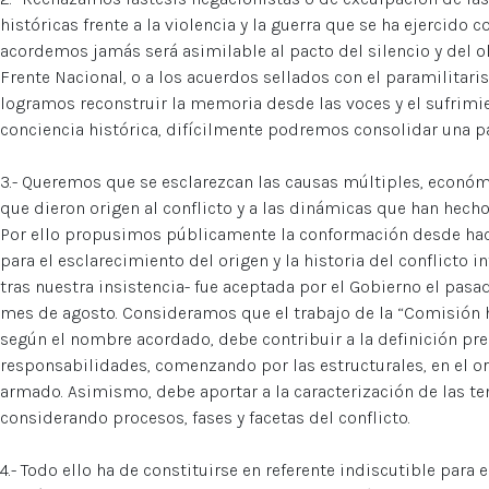
históricas frente a la violencia y la guerra que se ha ejercido c
acordemos jamás será asimilable al pacto del silencio y del o
Frente Nacional, o a los acuerdos sellados con el paramilitari
logramos reconstruir la memoria desde las voces y el sufrimi
conciencia histórica, difícilmente podremos consolidar una pa
3.- Queremos que se esclarezcan las causas múltiples, económic
que dieron origen al conflicto y a las dinámicas que han hecho
Por ello propusimos públicamente la conformación desde ha
para el esclarecimiento del origen y la historia del conflicto i
tras nuestra insistencia- fue aceptada por el Gobierno el pasado
mes de agosto. Consideramos que el trabajo de la “Comisión hi
según el nombre acordado, debe contribuir a la definición pre
responsabilidades, comenzando por las estructurales, en el ori
armado. Asimismo, debe aportar a la caracterización de las te
considerando procesos, fases y facetas del conflicto.
4.- Todo ello ha de constituirse en referente indiscutible para