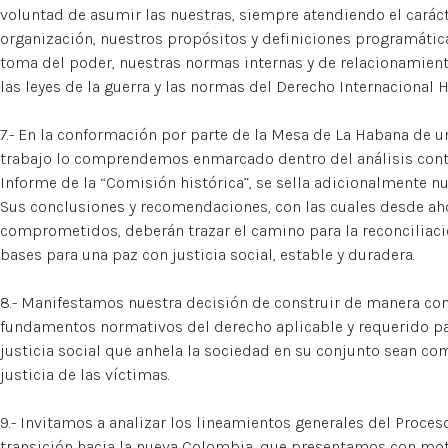
voluntad de asumir las nuestras, siempre atendiendo el caráct
organización, nuestros propósitos y definiciones programática
toma del poder, nuestras normas internas y de relacionamiento
las leyes de la guerra y las normas del Derecho Internacional 
7.- En la conformación por parte de la Mesa de La Habana de u
trabajo lo comprendemos enmarcado dentro del análisis conte
Informe de la “Comisión histórica”, se sella adicionalmente 
Sus conclusiones y recomendaciones, con las cuales desde a
comprometidos, deberán trazar el camino para la reconciliació
bases para una paz con justicia social, estable y duradera.
8.- Manifestamos nuestra decisión de construir de manera con
fundamentos normativos del derecho aplicable y requerido pa
justicia social que anhela la sociedad en su conjunto sean c
justicia de las víctimas.
9.- Invitamos a analizar los lineamientos generales del Proces
transición hacia la nueva Colombia, que presentamos con moti