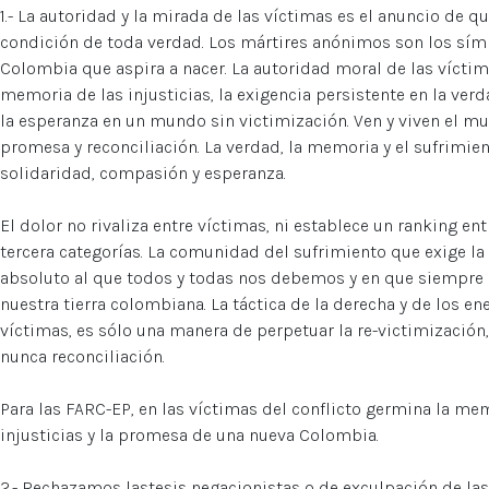
1.- La autoridad y la mirada de las víctimas es el anuncio de q
condición de toda verdad. Los mártires anónimos son los sí
Colombia que aspira a nacer. La autoridad moral de las víctima
memoria de las injusticias, la exigencia persistente en la verd
la esperanza en un mundo sin victimización. Ven y viven el m
promesa y reconciliación. La verdad, la memoria y el sufrimi
solidaridad, compasión y esperanza.
El dolor no rivaliza entre víctimas, ni establece un ranking e
tercera categorías. La comunidad del sufrimiento que exige la 
absoluto al que todos y todas nos debemos y en que siempre
nuestra tierra colombiana. La táctica de la derecha y de los en
víctimas, es sólo una manera de perpetuar la re-victimización
nunca reconciliación.
Para las FARC-EP, en las víctimas del conflicto germina la mem
injusticias y la promesa de una nueva Colombia.
2.- Rechazamos lastesis negacionistas o de exculpación de la