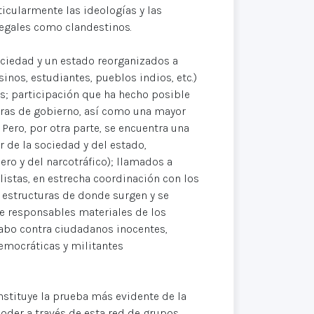
ticularmente las ideologías y las
legales como clandestinos.
ociedad y un estado reorganizados a
nos, estudiantes, pueblos indios, etc.)
es; participación que ha hecho posible
turas de gobierno, así como una mayor
 Pero, por otra parte, se encuentra una
r de la sociedad y del estado,
ero y del narcotráfico); llamados a
listas, en estrecha coordinación con los
 estructuras de donde surgen y se
e responsables materiales de los
 cabo contra ciudadanos inocentes,
emocráticas y militantes
nstituye la prueba más evidente de la
poder a través de esta red de grupos,