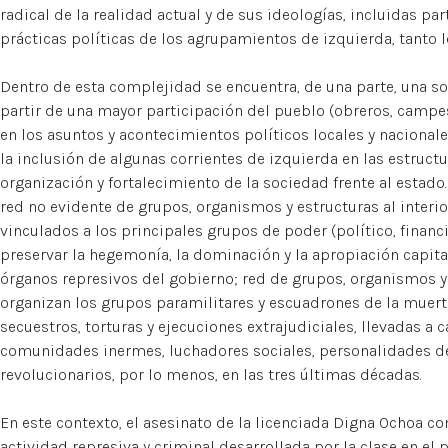
radical de la realidad actual y de sus ideologías, incluidas par
prácticas políticas de los agrupamientos de izquierda, tanto 
Dentro de esta complejidad se encuentra, de una parte, una s
partir de una mayor participación del pueblo (obreros, campesi
en los asuntos y acontecimientos políticos locales y nacional
la inclusión de algunas corrientes de izquierda en las estruc
organización y fortalecimiento de la sociedad frente al estado.
red no evidente de grupos, organismos y estructuras al interio
vinculados a los principales grupos de poder (político, financi
preservar la hegemonía, la dominación y la apropiación capita
órganos represivos del gobierno; red de grupos, organismos y
organizan los grupos paramilitares y escuadrones de la muert
secuestros, torturas y ejecuciones extrajudiciales, llevadas a
comunidades inermes, luchadores sociales, personalidades d
revolucionarios, por lo menos, en las tres últimas décadas.
En este contexto, el asesinato de la licenciada Digna Ochoa co
actividad represiva y criminal desarrollada por la clase en el 