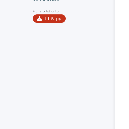
Fichero Adjunto
tdr8.jpg