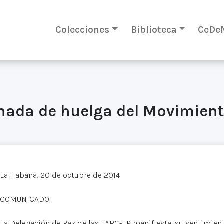
Colecciones
Biblioteca
CeDe
rnada de huelga del Movimient
La Habana, 20 de octubre de 2014
COMUNICADO
La Delegación de Paz de las FARC-EP manifiesta, su sentimien