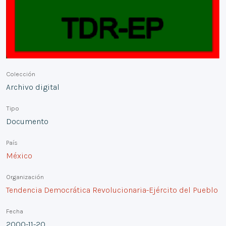
Colección
Archivo digital
Tipo
Documento
País
México
Organización
Tendencia Democrática Revolucionaria-Ejército del Pueblo
Fecha
2000-11-20