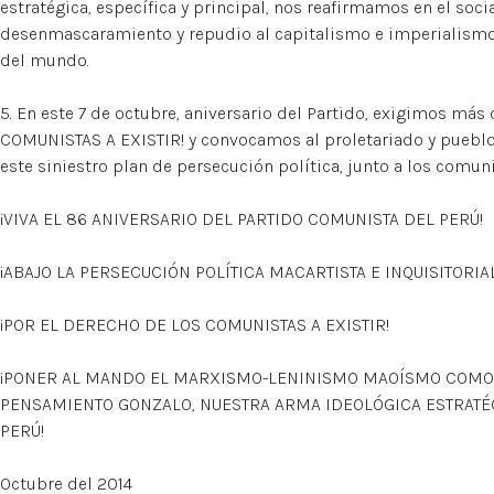
estratégica, específica y principal, nos reafirmamos en el soc
desenmascaramiento y repudio al capitalismo e imperialismo
del mundo.
5. En este 7 de octubre, aniversario del Partido, exigimos má
COMUNISTAS A EXISTIR! y convocamos al proletariado y pueblo
este siniestro plan de persecución política, junto a los comun
¡VIVA EL 86 ANIVERSARIO DEL PARTIDO COMUNISTA DEL PERÚ!
¡ABAJO LA PERSECUCIÓN POLÍTICA MACARTISTA E INQUISITORIA
¡POR EL DERECHO DE LOS COMUNISTAS A EXISTIR!
¡PONER AL MANDO EL MARXISMO-LENINISMO MAOÍSMO COMO L
PENSAMIENTO GONZALO, NUESTRA ARMA IDEOLÓGICA ESTRATÉGI
PERÚ!
Octubre del 2014