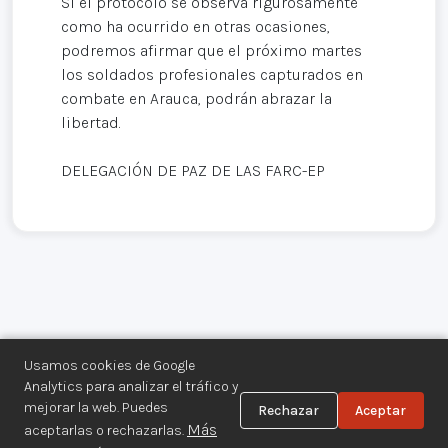
Si el protocolo se observa rigurosamente
como ha ocurrido en otras ocasiones,
podremos afirmar que el próximo martes
los soldados profesionales capturados en
combate en Arauca, podrán abrazar la
libertad.
DELEGACIÓN DE PAZ DE LAS FARC-EP
Usamos cookies de Google
Analytics para analizar el tráfico y
mejorar la web. Puedes
Rechazar
Aceptar
Centro de Documentación de los
Más
aceptarlas o rechazarlas.
Movimientos Armados©