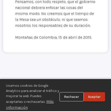
Pensamos, con todo respeto, que el gobierno
nacional debiera enfocar las cosas del
mismo modo. No creemos que el tiempo de
la Mesa sea un obstáculo, ni que seamos
nosotros los responsables de su duración.
Montañas de Colombia, 15 de abril de 2015.
Usamos cookies de Google
Analytics para analizar el tráfico y
mejorar la web. Puedes
Rechazar
Aceptar
Centro de Documentación de los
Más
aceptarlas o rechazarlas.
Movimientos Armados©
información
Aviso legal
·
Privacidad
·
Gestionar cookies