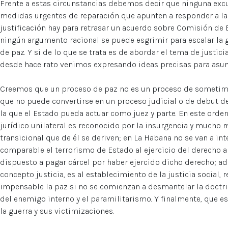
Frente a estas circunstancias debemos decir que ninguna exc
medidas urgentes de reparación que apunten a responder a las
justificación hay para retrasar un acuerdo sobre Comisión de
ningún argumento racional se puede esgrimir para escalar l
de paz. Y si de lo que se trata es de abordar el tema de justic
desde hace rato venimos expresando ideas precisas para asum
Creemos que un proceso de paz no es un proceso de sometim
que no puede convertirse en un proceso judicial o de debut de
la que el Estado pueda actuar como juez y parte. En este ord
jurídico unilateral es reconocido por la insurgencia y mucho
transicional que de él se deriven; en La Habana no se van a 
comparable el terrorismo de Estado al ejercicio del derecho a 
dispuesto a pagar cárcel por haber ejercido dicho derecho; ade
concepto justicia, es al establecimiento de la justicia social, 
impensable la paz si no se comienzan a desmantelar la doctrin
del enemigo interno y el paramilitarismo. Y finalmente, que e
la guerra y sus victimizaciones.