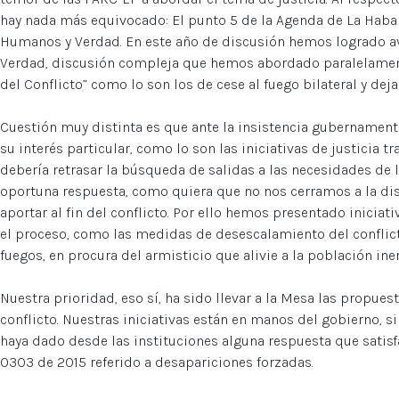
hay nada más equivocado: El punto 5 de la Agenda de La Hab
Humanos y Verdad. En este año de discusión hemos logrado av
Verdad, discusión compleja que hemos abordado paralelament
del Conflicto” como lo son los de cese al fuego bilateral y dej
Cuestión muy distinta es que ante la insistencia gubernament
su interés particular, como lo son las iniciativas de justicia t
debería retrasar la búsqueda de salidas a las necesidades de
oportuna respuesta, como quiera que no nos cerramos a la d
aportar al fin del conflicto. Por ello hemos presentado iniciat
el proceso, como las medidas de desescalamiento del conflicto
fuegos, en procura del armisticio que alivie a la población ine
Nuestra prioridad, eso sí, ha sido llevar a la Mesa las propues
conflicto. Nuestras iniciativas están en manos del gobierno, s
haya dado desde las instituciones alguna respuesta que satisfa
0303 de 2015 referido a desapariciones forzadas.