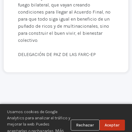
fuego bilateral, que vayan creando
condiciones para llegar al Acuerdo Final, no
para que todo siga igual en beneficio de un
puñado de ricos y de multinacionales, sino
para construir el buen vivir, el bienestar
colectivo.
DELEGACIÓN DE PAZ DE LAS FARC-EP
Usamos cookies de Google
Analytics para analizar el tráfico y
mejorar la web. Puedes
Rechazar
Aceptar
Centro de Documentación de los
Más
aceptarlas o rechazarlas.