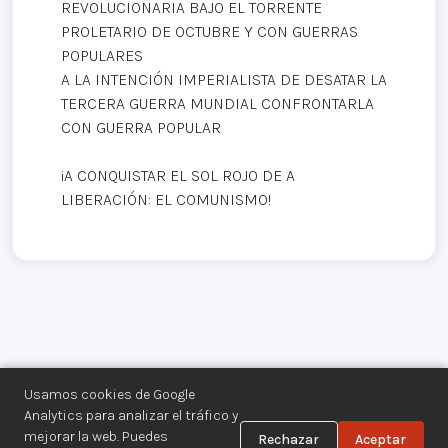
REVOLUCIONARIA BAJO EL TORRENTE
PROLETARIO DE OCTUBRE Y CON GUERRAS
POPULARES
A LA INTENCIÓN IMPERIALISTA DE DESATAR LA
TERCERA GUERRA MUNDIAL CONFRONTARLA
CON GUERRA POPULAR
¡A CONQUISTAR EL SOL ROJO DE A
LIBERACIÓN: EL COMUNISMO!
Usamos cookies de Google
Analytics para analizar el tráfico y
mejorar la web. Puedes
Rechazar
Aceptar
Centro de Documentación de los