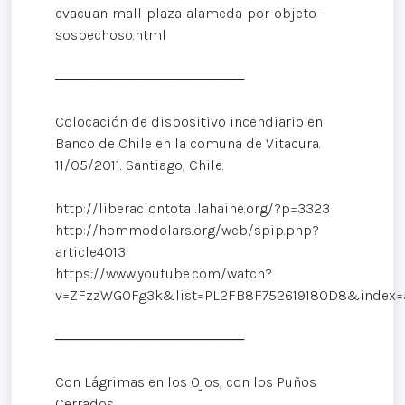
evacuan-mall-plaza-alameda-por-objeto-
sospechoso.html
───────────────────
Colocación de dispositivo incendiario en
Banco de Chile en la comuna de Vitacura.
11/05/2011. Santiago, Chile.
http://liberaciontotal.lahaine.org/?p=3323
http://hommodolars.org/web/spip.php?
article4013
https://www.youtube.com/watch?
v=ZFzzWG0Fg3k&list=PL2FB8F752619180D8&index=
───────────────────
Con Lágrimas en los Ojos, con los Puños
Cerrados.