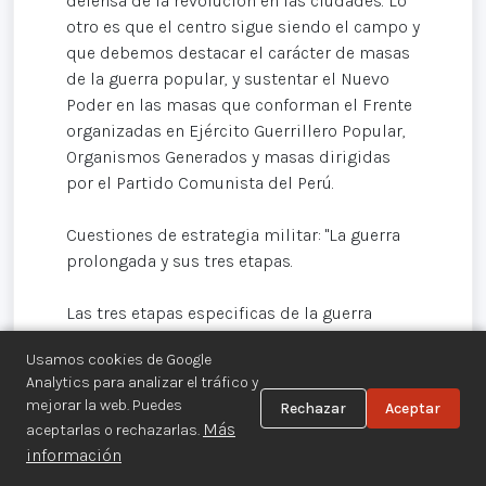
defensa de la revolución en las ciudades. Lo
otro es que el centro sigue siendo el campo y
que debemos destacar el carácter de masas
de la guerra popular, y sustentar el Nuevo
Poder en las masas que conforman el Frente
organizadas en Ejército Guerrillero Popular,
Organismos Generados y masas dirigidas
por el Partido Comunista del Perú.
Cuestiones de estrategia militar: "La guerra
prolongada y sus tres etapas.
Las tres etapas especificas de la guerra
popular prolongada en el Perú, El equilibrio
Usamos cookies de Google
estratégico y preparación de la
Analytics para analizar el tráfico y
contraofensiva: el enemigo, recuperar
mejorar la web. Puedes
Rechazar
Aceptar
posiciones para mantener su sistema;
Más
aceptarlas o rechazarlas.
nosotros, preparar ofensiva estratégica a
información
través de Construir la Conquista del Poder.