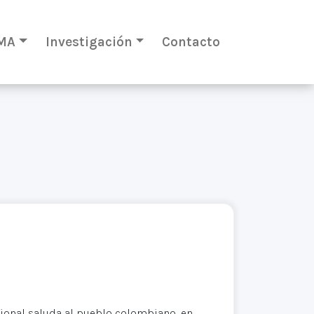
MA
Investigación
Contacto
acional saluda al pueblo colombiano, en