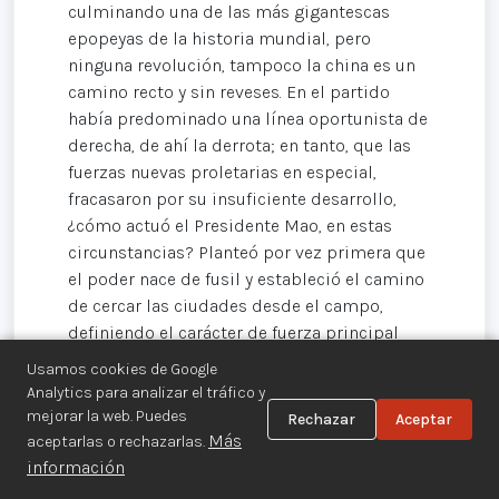
culminando una de las más gigantescas
epopeyas de la historia mundial, pero
ninguna revolución, tampoco la china es un
camino recto y sin reveses. En el partido
había predominado una línea oportunista de
derecha, de ahí la derrota; en tanto, que las
fuerzas nuevas proletarias en especial,
fracasaron por su insuficiente desarrollo,
¿cómo actuó el Presidente Mao, en estas
circunstancias? Planteó por vez primera que
el poder nace de fusil y estableció el camino
de cercar las ciudades desde el campo,
definiendo el carácter de fuerza principal
que tiene el campesinado en la revolución
Usamos cookies de Google
democrática, organizó y dirigió el
Analytics para analizar el tráfico y
levantamiento de la Cosecha de Otoño, creó
mejorar la web. Puedes
Rechazar
Aceptar
el Ejército Rojo de Obreros y Campesinos de
Más
aceptarlas o rechazarlas.
nuevo tipo y construyó, sustentándose en las
información
masas, la base de apoyo de Chingkang;