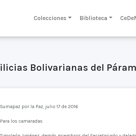
Colecciones
Biblioteca
CeDe
Milicias Bolivarianas del Pár
Sumapaz por la Paz, julio 17 de 2016
Para los camaradas
Timoleón Jiménez, demás miembros del Secretariado y delega