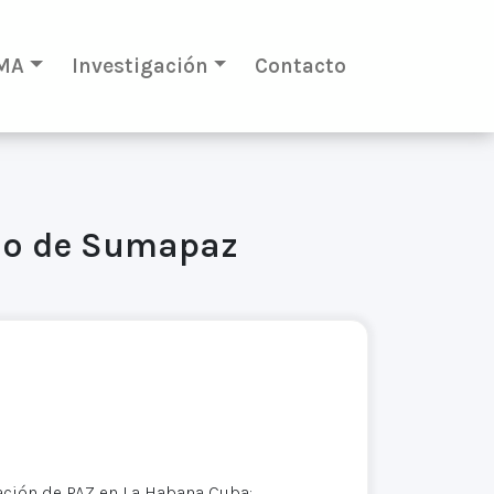
MA
Investigación
Contacto
amo de Sumapaz
ción de PAZ en La Habana Cuba: