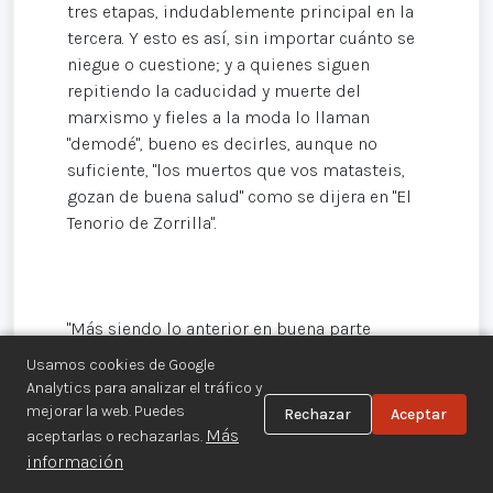
tres etapas, indudablemente principal en la
tercera. Y esto es así, sin importar cuánto se
niegue o cuestione; y a quienes siguen
repitiendo la caducidad y muerte del
marxismo y fieles a la moda lo llaman
"demodé", bueno es decirles, aunque no
suficiente, "los muertos que vos matasteis,
gozan de buena salud" como se dijera en "El
Tenorio de Zorrilla".
"Más siendo lo anterior en buena parte
reafirmación en lo sabido, valdría añadir dos
Usamos cookies de Google
cuestiones dignas de reflexión. Uno, a
Analytics para analizar el tráfico y
comienzos del siglo, e independientemente
mejorar la web. Puedes
Rechazar
Aceptar
de lo enseñado por los clásicos, se pensó
Más
aceptarlas o rechazarlas.
que bastaba con tomar el Poder pero
información
conquistado demostró la intensa brega que