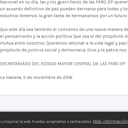
Nacional en su día, las y los guerrilleros de las FARC-EP que
un acuerdo definitivo de paz pueden derivarse para todas y t
nosotros tenemos la gran tarea de hermanarnos por un futuro fe
Que este día sea también el comienzo de una nueva manera de 
el pensamiento y la acción política. Que sea el del propósito 
mutua entre nosotros. Queremos retornar a la vida legal y pací
propósito de justicia social y democracia. Dios y la patria nos
SECRETARIADO DEL ESTADO MAYOR CENTRAL DE LAS FARC-EP
La Habana, 5 de noviembre de 2016.
Más información
 y mejorar la web. Puedes aceptarlas o rechazarlas.
s Armados©