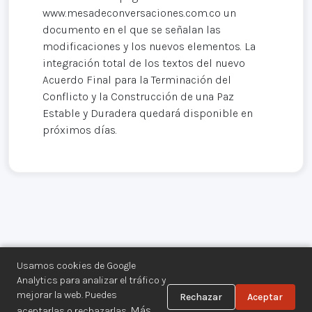
www.mesadeconversaciones.com.co un
documento en el que se señalan las
modificaciones y los nuevos elementos. La
integración total de los textos del nuevo
Acuerdo Final para la Terminación del
Conflicto y la Construcción de una Paz
Estable y Duradera quedará disponible en
próximos días.
Usamos cookies de Google
Analytics para analizar el tráfico y
mejorar la web. Puedes
Rechazar
Aceptar
Centro de Documentación de los
Más
aceptarlas o rechazarlas.