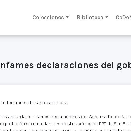
Colecciones
Biblioteca
CeDe
 infames declaraciones del go
Pretensiones de sabotear la paz
Las absurdas e infames declaraciones del Gobernador de Antio
explotación sexual infantil y prostitución en el PPT de San Fra
hombres y mujeres de nuestra organización y un atentado a la 