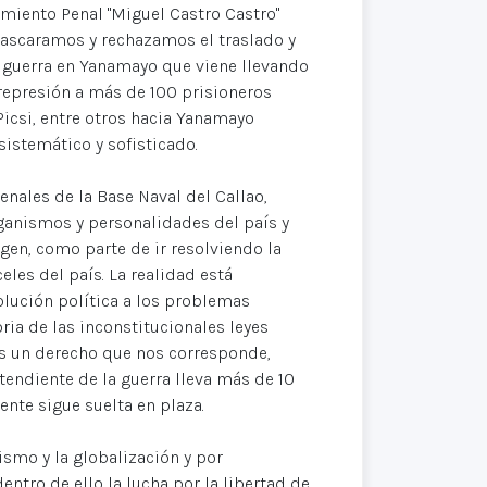
imiento Penal "Miguel Castro Castro"
ascaramos y rechazamos el traslado y
e guerra en Yanamayo que viene llevando
 represión a más de 100 prisioneros
Picsi, entre otros hacia Yanamayo
sistemático y sofisticado.
enales de la Base Naval del Callao,
anismos y personalidades del país y
gen, como parte de ir resolviendo la
eles del país. La realidad está
olución política a los problemas
oria de las inconstitucionales leyes
 es un derecho que nos corresponde,
endiente de la guerra lleva más de 10
nte sigue suelta en plaza.
smo y la globalización y por
entro de ello la lucha por la libertad de