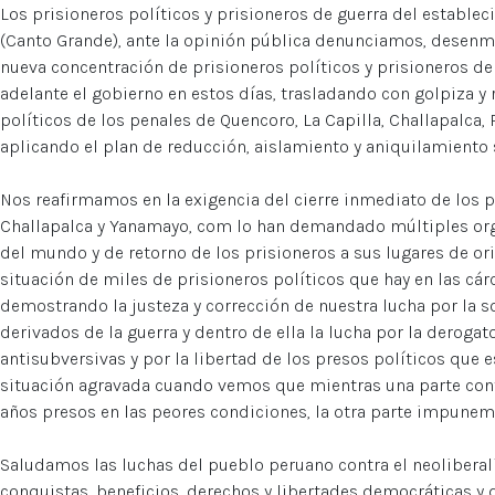
Los prisioneros políticos y prisioneros de guerra del establec
(Canto Grande), ante la opinión pública denunciamos, desenm
nueva concentración de prisioneros políticos y prisioneros d
adelante el gobierno en estos días, trasladando con golpiza y
políticos de los penales de Quencoro, La Capilla, Challapalca, 
aplicando el plan de reducción, aislamiento y aniquilamiento 
Nos reafirmamos en la exigencia del cierre inmediato de los p
Challapalca y Yanamayo, com lo han demandado múltiples org
del mundo y de retorno de los prisioneros a sus lugares de ori
situación de miles de prisioneros políticos que hay en las cárc
demostrando la justeza y corrección de nuestra lucha por la s
derivados de la guerra y dentro de ella la lucha por la derogat
antisubversivas y por la libertad de los presos políticos que
situación agravada cuando vemos que mientras una parte cont
años presos en las peores condiciones, la otra parte impuneme
Saludamos las luchas del pueblo peruano contra el neoliberali
conquistas, beneficios, derechos y libertades democráticas y d