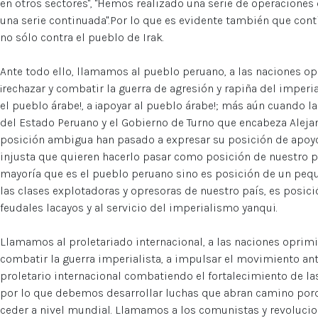
en otros sectores", "Hemos realizado una serie de operaciones
una serie continuada".Por lo que es evidente también que con
no sólo contra el pueblo de Irak.
Ante todo ello, llamamos al pueblo peruano, a las naciones 
¡rechazar y combatir la guerra de agresión y rapiña del imper
el pueblo árabe!, a ¡apoyar al pueblo árabe!; más aún cuando l
del Estado Peruano y el Gobierno de Turno que encabeza Alejan
posición ambigua han pasado a expresar su posición de apoyo 
injusta que quieren hacerlo pasar como posición de nuestro p
mayoría que es el pueblo peruano sino es posición de un pequ
las clases explotadoras y opresoras de nuestro país, es posici
feudales lacayos y al servicio del imperialismo yanqui.
Llamamos al proletariado internacional, a las naciones oprim
combatir la guerra imperialista, a impulsar el movimiento an
proletario internacional combatiendo el fortalecimiento de l
por lo que debemos desarrollar luchas que abran camino porq
ceder a nivel mundial. Llamamos a los comunistas y revolucio