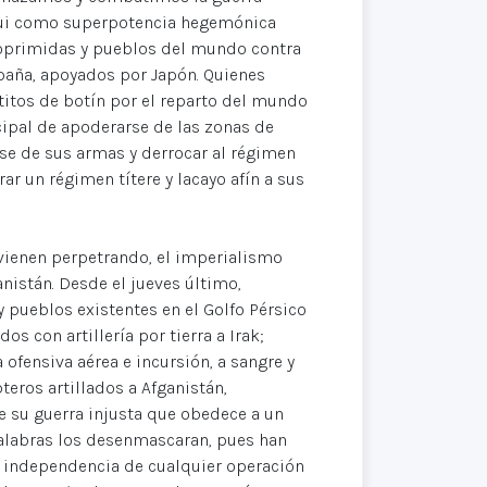
nqui como superpotencia hegemónica
 oprimidas y pueblos del mundo contra
paña, apoyados por Japón. Quienes
titos de botín por el reparto del mundo
ncipal de apoderarse de las zonas de
se de sus armas y derrocar al régimen
rar un régimen títere y lacayo afín a sus
ienen perpetrando, el imperialismo
anistán. Desde el jueves último,
 pueblos existentes en el Golfo Pérsico
s con artillería por tierra a Irak;
fensiva aérea e incursión, a sangre y
eros artillados a Afganistán,
e su guerra injusta que obedece a un
palabras los desenmascaran, pues han
al independencia de cualquier operación