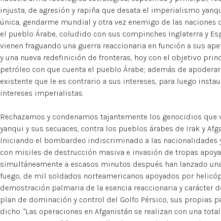
injusta, de agresión y rapiña que desata el imperialismo ya
única, gendarme mundial y otra vez enemigo de las naciones
el pueblo Árabe, coludido con sus compinches Inglaterra y Es
vienen fraguando una guerra reaccionaria en función a sus ape
y una nueva redefinición de fronteras, hoy con el objetivo pri
petróleo con que cuenta el pueblo Árabe; además de apoderar
existente que le es contrario a sus intereses, para luego instau
intereses imperialistas.
Rechazamos y condenamos tajantemente los genocidios que v
yanqui y sus secuaces, contra los pueblos árabes de Irak y Afg
Iniciando el bombardeo indiscriminado a las nacionalidades y
con misiles de destrucción masiva e invasión de tropas apoyado
simultáneamente a escasos minutos después han lanzado una o
fuego, de mil soldados norteamericanos apoyados por helicópt
demostración palmaria de la esencia reaccionaria y carácter d
plan de dominación y control del Golfo Pérsico, sus propias 
dicho: "Las operaciones en Afganistán se realizan con una tot