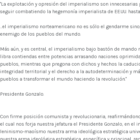
"La explotación y opresión del imperialismo son innecesarias
seguir combatiendo la hegemonía imperialista de EE.UU. hasta 
…el imperialismo norteamericano no es sólo el gendarme sino, p
enemigo de los pueblos del mundo.
Más aún, y es central, el imperialismo bajo bastón de mando
libra contiendas entre potencias arrasando naciones oprimida
pueblos, mientras que pregona con dichos y hechos la caducid
integridad territorial y el derecho a la autodeterminación y m
pueblos a transformar el mundo haciendo la revolución."
Presidente Gonzalo.
Con firme posición comunista y revolucionaria, reafirmándono
el cual nos forja nuestra jefatura el Presidente Gonzalo, en el
leninismo-maoísmo nuestra arma ideológica estratégica unive
nuestra arma ideológica estratégica, específica y principal, 