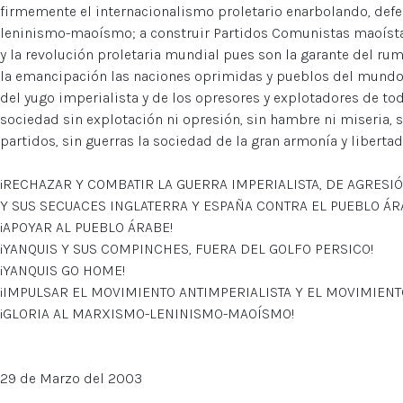
firmemente el internacionalismo proletario enarbolando, def
leninismo-maoísmo; a construir Partidos Comunistas maoístas
y la revolución proletaria mundial pues son la garante del rumb
la emancipación las naciones oprimidas y pueblos del mundo,
del yugo imperialista y de los opresores y explotadores de tod
sociedad sin explotación ni opresión, sin hambre ni miseria, si
partidos, sin guerras la sociedad de la gran armonía y libert
¡RECHAZAR Y COMBATIR LA GUERRA IMPERIALISTA, DE AGRESI
Y SUS SECUACES INGLATERRA Y ESPAÑA CONTRA EL PUEBLO ÁR
¡APOYAR AL PUEBLO ÁRABE!
¡YANQUIS Y SUS COMPINCHES, FUERA DEL GOLFO PERSICO!
¡YANQUIS GO HOME!
¡IMPULSAR EL MOVIMIENTO ANTIMPERIALISTA Y EL MOVIMIENT
¡GLORIA AL MARXISMO-LENINISMO-MAOÍSMO!
29 de Marzo del 2003