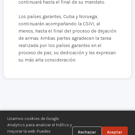
continuará hasta el final de su mandato.
Los países garantes, Cuba y Noruega,
continuarán acompañando la CSIVI, al
menos, hasta el final del proceso de dejación
de armas. Ambas partes agradecen la tarea
realizada por los países garantes en el
proceso de paz, su dedicación y les expresan
su más alta consideración.
Usamos cookies de Google
Analytics para analizar el tráfico y
mejorar la web. Puedes
Rechazar
Aceptar
Centro de Documentación de los