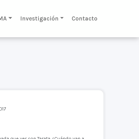
MA
Investigación
Contacto
017
ada que ver con Tarata. ¿Cuándo van a