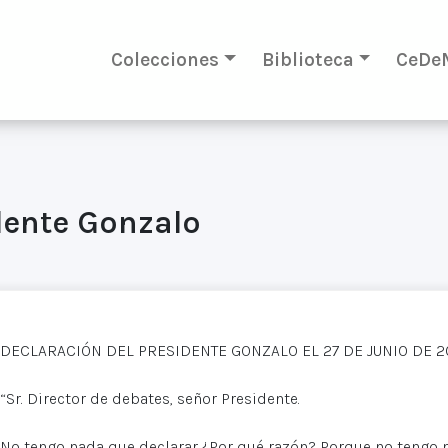
Colecciones
Biblioteca
CeDe
dente Gonzalo
DECLARACIÓN DEL PRESIDENTE GONZALO EL 27 DE JUNIO DE 2
“Sr. Director de debates, señor Presidente.
No tengo nada que declarar ¿Por qué razón? Porque no tengo n