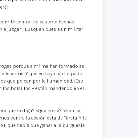
eré!
l comité central no acuerda hechos
n a juzgar? Busquen pues a un militar
drogas porque a mí me han formado así.
vilecerme. Y que yo haya participado
 los que pelean por la humanidad. ¡Eso
n los bolsillos y están mandando en el
ere que le diga? ¿Que no sé?. Vean las
mos contra la acción esta de Tarata. Y le
 91, que había que ganar a la burguesía