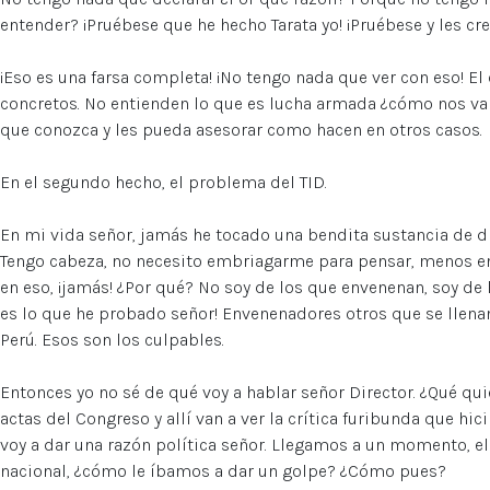
entender? ¡Pruébese que he hecho Tarata yo! ¡Pruébese y les cre
¡Eso es una farsa completa! ¡No tengo nada que ver con eso! E
concretos. No entienden lo que es lucha armada ¿cómo nos va
que conozca y les pueda asesorar como hacen en otros casos.
En el segundo hecho, el problema del TID.
En mi vida señor, jamás he tocado una bendita sustancia de 
Tengo cabeza, no necesito embriagarme para pensar, menos en
en eso, ¡jamás! ¿Por qué? No soy de los que envenenan, soy de
es lo que he probado señor! Envenenadores otros que se llena
Perú. Esos son los culpables.
Entonces yo no sé de qué voy a hablar señor Director. ¿Qué qui
actas del Congreso y allí van a ver la crítica furibunda que hici
voy a dar una razón política señor. Llegamos a un momento, el
nacional, ¿cómo le íbamos a dar un golpe? ¿Cómo pues?