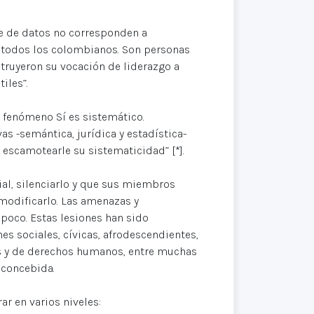
se de datos no corresponden a
 todos los colombianos. Son personas
struyeron su vocación de liderazgo a
iles”.
l fenómeno Sí es sistemático.
s -semántica, jurídica y estadística-
escamotearle su sistematicidad” [*].
cial, silenciarlo y que sus miembros
modificarlo. Las amenazas y
poco. Estas lesiones han sido
s sociales, cívicas, afrodescendientes,
es y de derechos humanos, entre muchas
 concebida.
r en varios niveles: