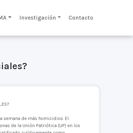
MA
Investigación
Contacto
ciales?
LES?
 la semana de más homicidios. El
nas de la Unión Patriótica (UP) en los
 calificado jurídicamente como