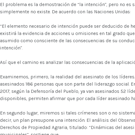
El problema es la demostración de “la intención”, pero no es s
simplemente no existe. De acuerdo con las Naciones Unidas:
“El elemento necesario de intención puede ser deducido de hec
existirá la evidencia de acciones u omisiones en tal grado q
asumido como consciente de las consecuencias de su conducta,
intención”.
Así que el camino es analizar las consecuencias de la aplicaci
Examinemos, primero, la realidad del asesinato de los líderes
asesinados 186 personas que son parte del liderazgo social. En 
2017, según la Defensoría del Pueblo, ya van asesinados 52 líd
disponibles, permiten afirmar que por cada líder asesinado 
En segundo lugar, miremos si tales crímenes son o no sistemát
decir, un plan presupone una intención. El análisis del Observ
Derechos de Propiedad Agraria, titulado: “Dinámicas del asesin
municipales”, sostiene que: