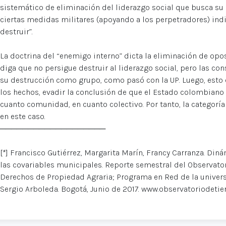
sistemático de eliminación del liderazgo social que busca su
ciertas medidas militares (apoyando a los perpetradores) ind
destruir”.
La doctrina del “enemigo interno” dicta la eliminación de opos
diga que no persigue destruir al liderazgo social, pero las co
su destrucción como grupo, como pasó con la UP. Luego, esto e
los hechos, evadir la conclusión de que el Estado colombiano t
cuanto comunidad, en cuanto colectivo. Por tanto, la categorí
en este caso.
───────────────────
[*] Francisco Gutiérrez, Margarita Marín, Francy Carranza. Diná
las covariables municipales. Reporte semestral del Observato
Derechos de Propiedad Agraria; Programa en Red de la universi
Sergio Arboleda. Bogotá, Junio de 2017. www.observatoriodetier