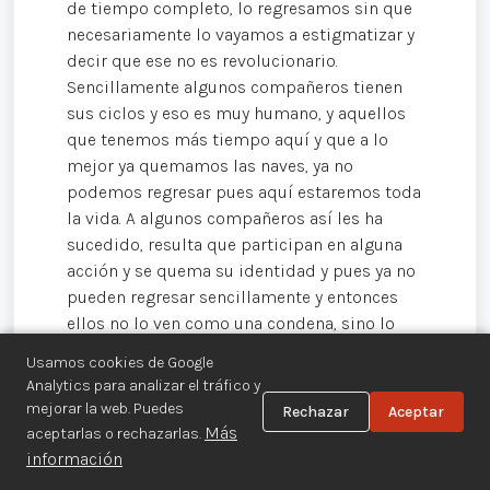
de tiempo completo, lo regresamos sin que
necesariamente lo vayamos a estigmatizar y
decir que ese no es revolucionario.
Sencillamente algunos compañeros tienen
sus ciclos y eso es muy humano, y aquellos
que tenemos más tiempo aquí y que a lo
mejor ya quemamos las naves, ya no
podemos regresar pues aquí estaremos toda
la vida. A algunos compañeros así les ha
sucedido, resulta que participan en alguna
acción y se quema su identidad y pues ya no
pueden regresar sencillamente y entonces
ellos no lo ven como una condena, sino lo
ven como una consecuencia de su
Usamos cookies de Google
participación revolucionaria.
Analytics para analizar el tráfico y
mejorar la web. Puedes
Rechazar
Aceptar
Una parte de los movimientos armados de
Más
aceptarlas o rechazarlas.
los sesentas o setentas pensaba que "el
información
pequeño motor arrancaría al motor grande" y