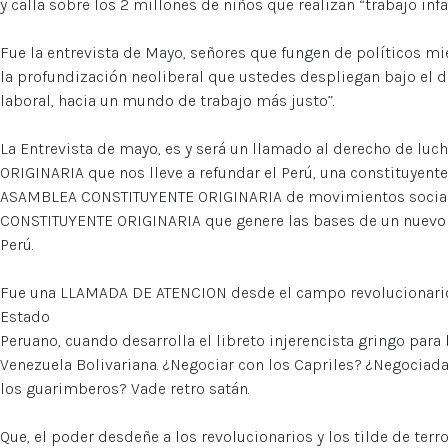
y calla sobre los 2 millones de niños que realizan “trabajo infa
Fue la entrevista de Mayo, señores que fungen de políticos m
la profundización neoliberal que ustedes despliegan bajo el 
laboral, hacia un mundo de trabajo más justo”.
La Entrevista de mayo, es y será un llamado al derecho de l
ORIGINARIA que nos lleve a refundar el Perú, una constituyente
ASAMBLEA CONSTITUYENTE ORIGINARIA de movimientos social
CONSTITUYENTE ORIGINARIA que genere las bases de un nuevo E
Perú.
Fue una LLAMADA DE ATENCION desde el campo revolucionario a
Estado
Peruano, cuando desarrolla el libreto injerencista gringo para
Venezuela Bolivariana. ¿Negociar con los Capriles? ¿Negocia
los guarimberos? Vade retro satán.
Que, el poder desdeñe a los revolucionarios y los tilde de terr