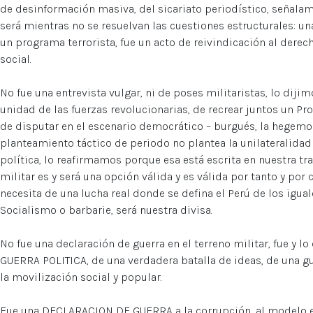
de desinformación masiva, del sicariato periodístico, señalam
será mientras no se resuelvan las cuestiones estructurales: una 
un programa terrorista, fue un acto de reivindicación al derech
social.
No fue una entrevista vulgar, ni de poses militaristas, lo diji
unidad de las fuerzas revolucionarias, de recrear juntos un P
de disputar en el escenario democrático – burgués, la hegemon
planteamiento táctico de periodo no plantea la unilateralidad
política, lo reafirmamos porque esa está escrita en nuestra tr
militar es y será una opción válida y es válida por tanto y por c
necesita de una lucha real donde se defina el Perú de los igual
Socialismo o barbarie, será nuestra divisa.
No fue una declaración de guerra en el terreno militar, fue y
GUERRA POLITICA, de una verdadera batalla de ideas, de una gu
la movilización social y popular.
Fue una DECLARACION DE GUERRA a la corrupción, al modelo 