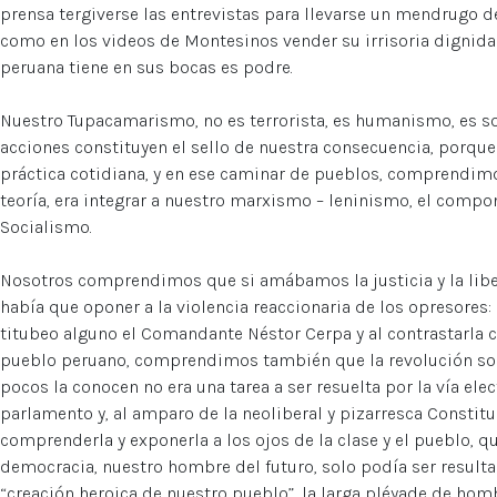
prensa tergiverse las entrevistas para llevarse un mendrugo d
como en los videos de Montesinos vender su irrisoria dignid
peruana tiene en sus bocas es podre.
Nuestro Tupacamarismo, no es terrorista, es humanismo, es so
acciones constituyen el sello de nuestra consecuencia, porq
práctica cotidiana, y en ese caminar de pueblos, comprendimo
teoría, era integrar a nuestro marxismo – leninismo, el compo
Socialismo.
Nosotros comprendimos que si amábamos la justicia y la libert
había que oponer a la violencia reaccionaria de los opresores: l
titubeo alguno el Comandante Néstor Cerpa y al contrastarla c
pueblo peruano, comprendimos también que la revolución soci
pocos la conocen no era una tarea a ser resuelta por la vía el
parlamento y, al amparo de la neoliberal y pizarresca Constit
comprenderla y exponerla a los ojos de la clase y el pueblo, q
democracia, nuestro hombre del futuro, solo podía ser resulta
“creación heroica de nuestro pueblo”, la larga pléyade de hom