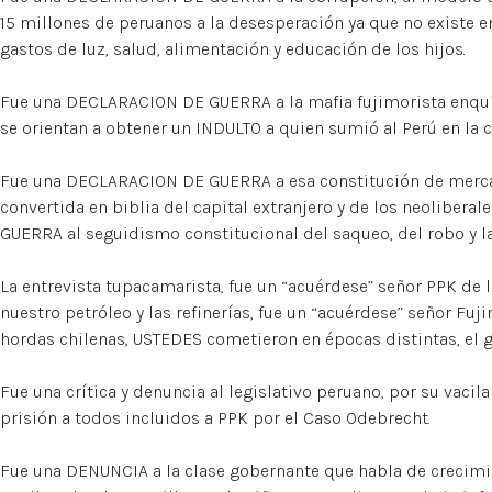
15 millones de peruanos a la desesperación ya que no existe e
gastos de luz, salud, alimentación y educación de los hijos.
Fue una DECLARACION DE GUERRA a la mafia fujimorista enquist
se orientan a obtener un INDULTO a quien sumió al Perú en la c
Fue una DECLARACION DE GUERRA a esa constitución de mercad
convertida en biblia del capital extranjero y de los neolibera
GUERRA al seguidismo constitucional del saqueo, del robo y la
La entrevista tupacamarista, fue un “acuérdese” señor PPK de la
nuestro petróleo y las refinerías, fue un “acuérdese” señor Fuji
hordas chilenas, USTEDES cometieron en épocas distintas, el g
Fue una crítica y denuncia al legislativo peruano, por su vaci
prisión a todos incluidos a PPK por el Caso Odebrecht.
Fue una DENUNCIA a la clase gobernante que habla de crecimi