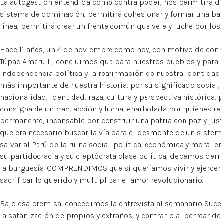
La autogestión entendida como contra poder, nos permitirá di
sistema de dominación, permitirá cohesionar y formar una b
línea, permitirá crear un frente común que vele y luche por los
Hace 11 años, un 4 de noviembre como hoy, con motivo de co
Túpac Amaru II, concluimos que para nuestros pueblos y para lo
independencia política y la reafirmación de nuestra identidad y
más importante de nuestra historia, por su significado social,
nacionalidad, identidad, raza, cultura y perspectiva histórica,
consigna de unidad, acción y lucha, enarbolada por quiénes r
permanente, incansable por construir una patria con paz y j
que era necesario buscar la vía para el desmonte de un sist
salvar al Perú de la ruina social, política, económica y moral 
su partidocracia y su cleptócrata clase política, debemos derr
la burguesía. COMPRENDIMOS que si queríamos vivir y ejercer 
sacrificar lo querido y multiplicar el amor revolucionario.
Bajo esa premisa, concedimos la entrevista al semanario Suc
la satanización de propios y extraños, y contrario al berrear 