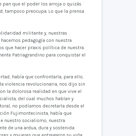
e pan que el poder los arroja o quizás
ad, tampoco preocupa. Lo que la prensa
lidaridad militante y, nuestras
ue hacemos pedagogía con nuestra
s que hacer praxis política de nuestra
nente Patriagrandino para conquistar el
ad, había que confrontarla, para ello,
a violencia revolucionaria, nos dijo sin
on la dolorosa realidad en que vive el
alista, del cual muchos hablan y
ectoral, no podíamos decretarla desde el
ución Fujimontecinista, había que
ue nuestro socialismo, nuestra
nte de una ardua, dura y sostenida
bres y mujeres que entregaron su vida,