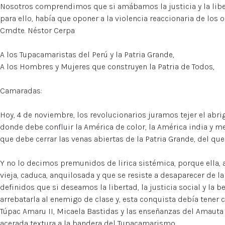
Nosotros comprendimos que si amábamos la justicia y la liber
para ello, había que oponer a la violencia reaccionaria de los o
Cmdte. Néstor Cerpa
A los Tupacamaristas del Perú y la Patria Grande,
A los Hombres y Mujeres que construyen la Patria de Todos,
Camaradas:
Hoy, 4 de noviembre, los revolucionarios juramos tejer el abri
donde debe confluir la América de color, la América india y m
que debe cerrar las venas abiertas de la Patria Grande, del qu
Y no lo decimos premunidos de lirica sistémica, porque ella, 
vieja, caduca, anquilosada y que se resiste a desaparecer de l
definidos que si deseamos la libertad, la justicia social y la 
arrebatarla al enemigo de clase y, esta conquista debía tener
Túpac Amaru II, Micaela Bastidas y las enseñanzas del Amauta 
acerada textura a la bandera del Tupacamarismo.