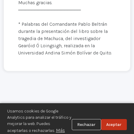
Muchas gracias.
───────────────────
* Palabras del Comandante Pablo Beltrán
durante la presentación del libro sobre la
tragedia de Machuca, del investigador
Gearóid Ó Loingsigh, realizada en la
Universidad Andina Simón Bolívar de Quito.
Usamos cookies de Google
Analytics para analizar el tráfico y
mejorar la web. Puedes
Rechazar
Aceptar
Centro de Documentación de los
Más
aceptarlas o rechazarlas.
Movimientos Armados©