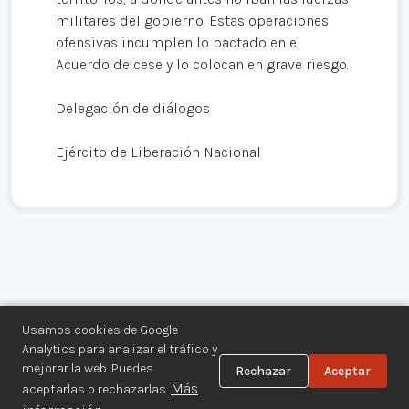
militares del gobierno. Estas operaciones
ofensivas incumplen lo pactado en el
Acuerdo de cese y lo colocan en grave riesgo.
Delegación de diálogos
Ejército de Liberación Nacional
Usamos cookies de Google
Analytics para analizar el tráfico y
mejorar la web. Puedes
Rechazar
Aceptar
Centro de Documentación de los
Más
aceptarlas o rechazarlas.
Movimientos Armados©