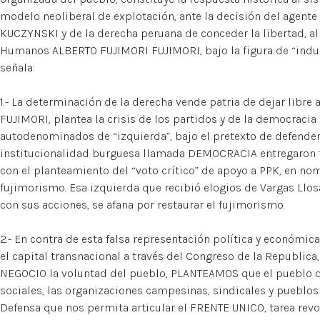
modelo neoliberal de explotación, ante la decisión del agen
KUCZYNSKI y de la derecha peruana de conceder la libertad, al
Humanos ALBERTO FUJIMORI FUJIMORI, bajo la figura de “indul
señala:
1.- La determinación de la derecha vende patria de dejar libr
FUJIMORI, plantea la crisis de los partidos y de la democraci
autodenominados de “izquierda”, bajo el pretexto de defender y
institucionalidad burguesa llamada DEMOCRACIA entregaron tod
con el planteamiento del “voto crítico” de apoyo a PPK, en no
fujimorismo. Esa izquierda que recibió elogios de Vargas Llosa,
con sus acciones, se afana por restaurar el fujimorismo.
2.- En contra de esta falsa representación política y económi
el capital transnacional a través del Congreso de la Republica
NEGOCIO la voluntad del pueblo, PLANTEAMOS que el pueblo d
sociales, las organizaciones campesinas, sindicales y pueblos
Defensa que nos permita articular el FRENTE UNICO, tarea revo