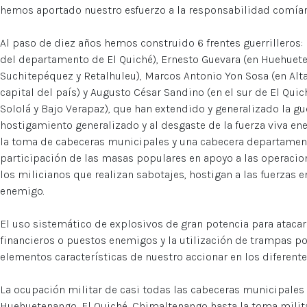
hemos aportado nuestro esfuerzo a la responsabilidad comían
Al paso de diez años hemos construido 6 frentes guerrilleros: 
del departamento de El Quiché), Ernesto Guevara (en Huehueten
Suchitepéquez y Retalhuleu), Marcos Antonio Yon Sosa (en Alta 
capital del país) y Augusto César Sandino (en el sur de El Qu
Sololá y Bajo Verapaz), que han extendido y generalizado la g
hostigamiento generalizado y al desgaste de la fuerza viva en
la toma de cabeceras municipales y una cabecera departament
participación de las masas populares en apoyo a las operacio
los milicianos que realizan sabotajes, hostigan a las fuerzas 
enemigo.
El uso sistemático de explosivos de gran potencia para ataca
financieros o puestos enemigos y la utilización de trampas p
elementos características de nuestro accionar en los diferentes
La ocupación militar de casi todas las cabeceras municipale
Huehuetenango, El Quiché, Chimaltenango hasta la toma milit