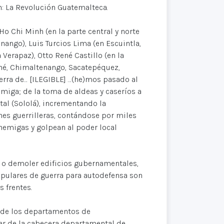
: La Revolución Guatemalteca.
Ho Chi Minh (en la parte central y norte
ango), Luis Turcios Lima (en Escuintla,
Verapaz), Otto René Castillo (en la
iché, Chimaltenango, Sacatepéquez,
uerra de… [ILEGIBLE] …(he)mos pasado al
emiga; de la toma de aldeas y caseríos a
al (Sololá), incrementando la
nes guerrilleras, contándose por miles
enemigas y golpean al poder local
r o demoler edificios gubernamentales,
opulares de guerra para autodefensa son
 frentes.
s de los departamentos de
ar de la cabecera departamental de