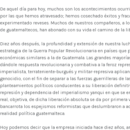
De aquel día para hoy, muchos son los acontecimientos ocurri
por las que hemos atravesado; hemos cosechado éxitos y fraca
experimentado reveses. Muchos de nuestros compañeros, a lo l
de guatemaltecos, han abonado con su vida el camino de la li
Diez años después, la profundidad y extensión de nuestra luc
estrategia de la Guerra Popular Revolucionaria en países que 
económicas similares a la de Guatemala. Las grandes mayoría
dándole respuesta revolucionaria y combativa a la feroz repre
imperialista, terrateniente-burgués y militar-represiva aplica
genocidio, con el fin de separar a las fuerzas guerrilleras de 
planteamientos políticos conducentes a su liberación definiti
represión y dependencia del imperialismo yanqui en que se e
real, objetiva, de dicha liberación absoluta se da por primera 
bancarrota los espejismos reformistas que deslumbraron a aqu
realidad política guatemalteca.
Hoy podemos decir que la empresa iniciada hace diez años, a