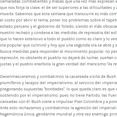
camaradas combatientes y masas que una vez más expresan el 
que nos forja la clase, el de ser superiores a las dificultades y
muerte. Sabemos que esta semana que transcurre es más compl
el costo por abrir el tema, poner los problemas sobre el tapet
estado peruano y el gobierno de Toledo, siendo el más obceca
nuestro rechazo y condena a las medidas de represalia del es
que lo hacen extensivo a todo el pueblo como es claro y lo v
ola popular que culminó y hoy que una segunda ola se abre y 
busca medidas para responder al movimiento popular, no perm
represión, no obstante el pueblo no dejará de luchar, sueñan
justas y el pueblo enarbola la gran verdad del marxismo "¡la rebe
Desenmascaramos y combatimos la cacareada visita de Bush q
plumíferos y lacayos del imperialismo, al servicio del imperi
pregonando supuestas "bondades", lo que queda claro es que co
sostenido por el imperialismo, pues no tiene Partido, las Fue
cansadas con él. Bush viene a impulsar Plan Colombia y a pone
Ante esto rechazamos y combatimos la agresión del imperial
hegemónica única, gendarme mundial y otra vez enemigo prin