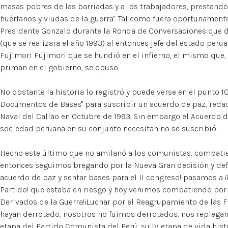
masas pobres de las barriadas y a los trabajadores, prestando 
huérfanos y viudas de la guerra". Tal como fuera oportunamen
Presidente Gonzalo durante la Ronda de Conversaciones que d
(que se realizara el año 1993) al entonces jefe del estado peru
Fujimori Fujimori que se hundió en el infierno, el mismo que
priman en el gobierno, se opuso.
No obstante la historia lo registró y puede verse en el punto
Documentos de Bases" para suscribir un acuerdo de paz, redact
Naval del Callao en Octubre de 1993. Sin embargo el Acuerdo de
sociedad peruana en su conjunto necesitan no se suscribió.
Hecho este último que no amilanó a los comunistas, combatie
entonces seguimos bregando por la Nueva Gran decisión y defin
acuerdo de paz y sentar bases para el II congreso! pasamos a ¡
Partido! que estaba en riesgo y hoy venimos combatiendo por l
Derivados de la Guerra!¡Luchar por el Reagrupamiento de las Fu
hayan derrotado, nosotros no fuimos derrotados, nos repleg
etapa del Partido Comunista del Perú, su IV etapa de vida hist