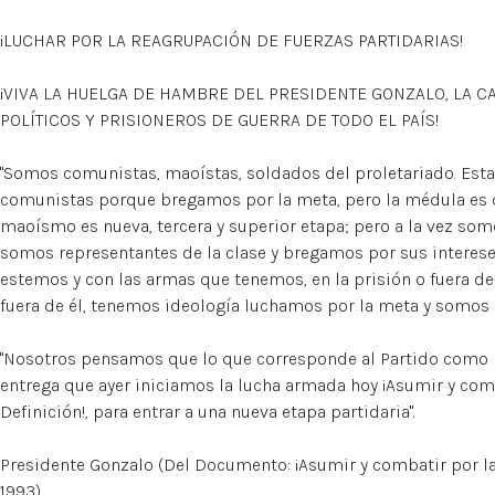
¡LUCHAR POR LA REAGRUPACIÓN DE FUERZAS PARTIDARIAS!
¡VIVA LA HUELGA DE HAMBRE DEL PRESIDENTE GONZALO, LA 
POLÍTICOS Y PRISIONEROS DE GUERRA DE TODO EL PAÍS!
"Somos comunistas, maoístas, soldados del proletariado. Esta
comunistas porque bregamos por la meta, pero la médula es
maoísmo es nueva, tercera y superior etapa; pero a la vez so
somos representantes de la clase y bregamos por sus interes
estemos y con las armas que tenemos, en la prisión o fuera de e
fuera de él, tenemos ideología luchamos por la meta y somos 
"Nosotros pensamos que lo que corresponde al Partido como p
entrega que ayer iniciamos la lucha armada hoy ¡Asumir y com
Definición!, para entrar a una nueva etapa partidaria".
Presidente Gonzalo (Del Documento: ¡Asumir y combatir por la
1993)