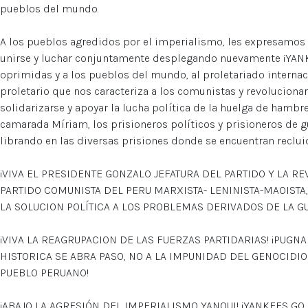
pueblos del mundo.
A los pueblos agredidos por el imperialismo, les expresamos 
unirse y luchar conjuntamente desplegando nuevamente ¡YAN
oprimidas y a los pueblos del mundo, al proletariado internac
proletario que nos caracteriza a los comunistas y revolucion
solidarizarse y apoyar la lucha política de la huelga de hambre
camarada Míriam, los prisioneros políticos y prisioneros de g
librando en las diversas prisiones donde se encuentran reclui
¡VIVA EL PRESIDENTE GONZALO JEFATURA DEL PARTIDO Y LA REV
PARTIDO COMUNISTA DEL PERU MARXISTA- LENINISTA-MAOIST
LA SOLUCION POLÍTICA A LOS PROBLEMAS DERIVADOS DE LA G
¡VIVA LA REAGRUPACION DE LAS FUERZAS PARTIDARIAS! ¡PUGN
HISTORICA SE ABRA PASO, NO A LA IMPUNIDAD DEL GENOCIDIO
PUEBLO PERUANO!
¡ABAJO LA AGRESIÓN DEL IMPERIALISMO YANQUI! ¡YANKEES GO 