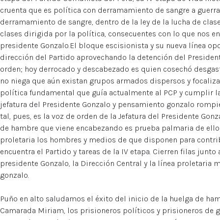
cruenta que es política con derramamiento de sangre a guerra 
derramamiento de sangre, dentro de la ley de la lucha de clas
clases dirigida por la política, consecuentes con lo que nos e
presidente Gonzalo.El bloque escisionista y su nueva línea op
dirección del Partido aprovechando la detención del President
orden; hoy derrocado y descabezado es quien cosechó desgaste 
no niega que aún existan grupos armados dispersos y focaliz
política fundamental que guía actualmente al PCP y cumplir las
jefatura del Presidente Gonzalo y pensamiento gonzalo rompie
tal, pues, es la voz de orden de la Jefatura del Presidente Gonza
de hambre que viene encabezando es prueba palmaria de ello;
proletaria los hombres y medios de que disponen para contribu
encuentra el Partido y tareas de la IV etapa. Cierren filas junto
presidente Gonzalo, la Dirección Central y la línea proletaria
gonzalo.
Puño en alto saludamos el éxito del inicio de la huelga de ha
Camarada Miriam, los prisioneros políticos y prisioneros de g