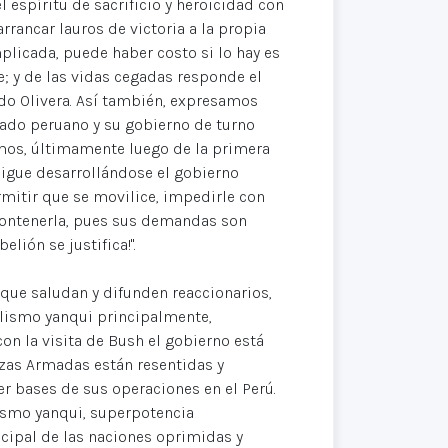
espíritu de sacrificio y heroicidad con
 arrancar lauros de victoria a la propia
icada, puede haber costo si lo hay es
e; y de las vidas cegadas responde el
do Olivera. Así también, expresamos
tado peruano y su gobierno de turno
emos, últimamente luego de la primera
sigue desarrollándose el gobierno
itir que se movilice, impedirle con
 contenerla, pues sus demandas son
lión se justifica!".
ue saludan y difunden reaccionarios,
alismo yanqui principalmente,
n la visita de Bush el gobierno está
rzas Armadas están resentidas y
r bases de sus operaciones en el Perú.
ismo yanqui, superpotencia
cipal de las naciones oprimidas y