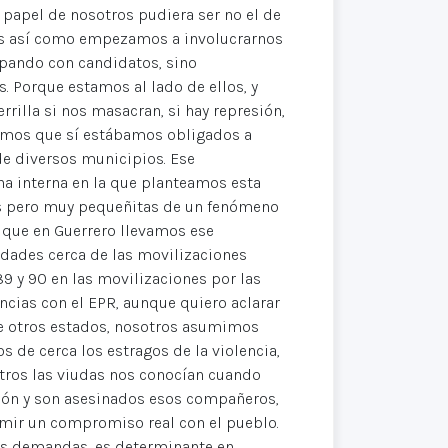
 papel de nosotros pudiera ser no el de
. Es así como empezamos a involucrarnos
ipando con candidatos, sino
. Porque estamos al lado de ellos, y
rilla si nos masacran, si hay represión,
amos que sí estábamos obligados a
e diversos municipios. Ese
ha interna en la que planteamos esta
dos pero muy pequeñitas de un fenómeno
 que en Guerrero llevamos ese
dades cerca de las movilizaciones
89 y 90 en las movilizaciones por las
ncias con el EPR, aunque quiero aclarar
 de otros estados, nosotros asumimos
de cerca los estragos de la violencia,
sotros las viudas nos conocían cuando
ión y son asesinados esos compañeros,
umir un compromiso real con el pueblo.
sus demandas, es determinante en