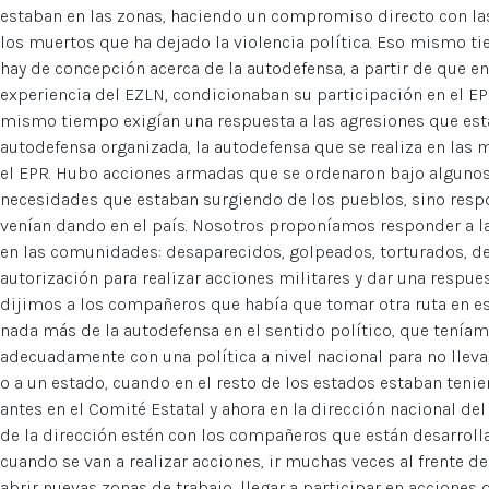
estaban en las zonas, haciendo un compromiso directo con las
los muertos que ha dejado la violencia política. Eso mismo tie
hay de concepción acerca de la autodefensa, a partir de que 
experiencia del EZLN, condicionaban su participación en el EPR
mismo tiempo exigían una respuesta a las agresiones que esta
autodefensa organizada, la autodefensa que se realiza en las
el EPR. Hubo acciones armadas que se ordenaron bajo algunos 
necesidades que estaban surgiendo de los pueblos, sino resp
venían dando en el país. Nosotros proponíamos responder a l
en las comunidades: desaparecidos, golpeados, torturados, d
autorización para realizar acciones militares y dar una respue
dijimos a los compañeros que había que tomar otra ruta en e
nada más de la autodefensa en el sentido político, que tenía
adecuadamente con una política a nivel nacional para no llevar
o a un estado, cuando en el resto de los estados estaban tenie
antes en el Comité Estatal y ahora en la dirección nacional d
de la dirección estén con los compañeros que están desarrolla
cuando se van a realizar acciones, ir muchas veces al frente d
abrir nuevas zonas de trabajo, llegar a participar en accione