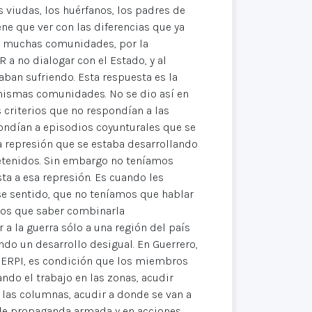
 viudas, los huérfanos, los padres de
ne que ver con las diferencias que ya
en muchas comunidades, por la
 a no dialogar con el Estado, y al
ban sufriendo. Esta respuesta es la
 mismas comunidades. No se dio así en
criterios que no respondían a las
ondían a episodios coyunturales que se
a represión que se estaba desarrollando
etenidos. Sin embargo no teníamos
sta a esa represión. Es cuando les
se sentido, que no teníamos que hablar
mos que saber combinarla
 a la guerra sólo a una región del país
ndo un desarrollo desigual. En Guerrero,
el ERPI, es condición que los miembros
ndo el trabajo en las zonas, acudir
e las columnas, acudir a donde se van a
s de propaganda armada y en acciones