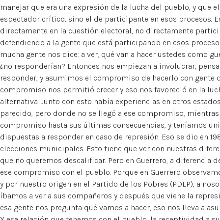
manejar que era una expresión de la lucha del pueblo, y que el
espectador crítico, sino el de participante en esos procesos
directamente en la cuestión electoral, no directamente partic
defendiendo a la gente que está participando en esos procesos
mucha gente nos dice: a ver, qué van a hacer ustedes como guer
¿no responderían? Entonces nos empiezan a involucrar, pens
responder, y asumimos el compromiso de hacerlo con gente d
compromiso nos permitió crecer y eso nos favoreció en la luc
alternativa. Junto con esto había experiencias en otros esta
parecido, pero donde no se llegó a ese compromiso, mientras
compromiso hasta sus últimas consecuencias, y teníamos uni
dispuestas a responder en caso de represión. Eso se dio en 19
elecciones municipales. Esto tiene que ver con nuestras difere
que no queremos descalificar. Pero en Guerrero, a diferencia
ese compromiso con el pueblo. Porque en Guerrero observamos 
y por nuestro origen en el Partido de los Pobres (PDLP), a no
íbamos a ver a sus compañeros y después que viene la repres
esa gente nos pregunta qué vamos a hacer, eso nos lleva a as
Y esa relación que tenemos con el pueblo, la receptividad a 