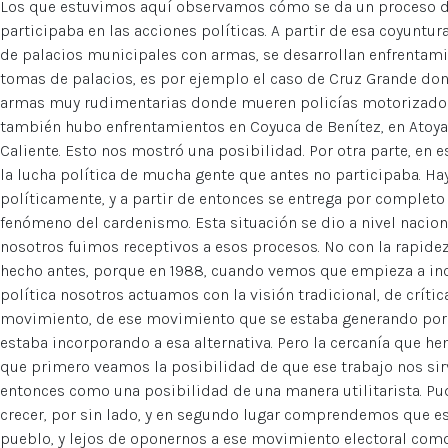
Los que estuvimos aquí observamos cómo se da un proceso de
participaba en las acciones políticas. A partir de esa coyuntu
de palacios municipales con armas, se desarrollan enfrentam
tomas de palacios, es por ejemplo el caso de Cruz Grande do
armas muy rudimentarias donde mueren policías motorizados
también hubo enfrentamientos en Coyuca de Benítez, en Atoyac
Caliente. Esto nos mostró una posibilidad. Por otra parte, en e
la lucha política de mucha gente que antes no participaba. Hay
políticamente, y a partir de entonces se entrega por completo a
fenómeno del cardenismo. Esta situación se dio a nivel naciona
nosotros fuimos receptivos a esos procesos. No con la rapide
hecho antes, porque en 1988, cuando vemos que empieza a inc
política nosotros actuamos con la visión tradicional, de crític
movimiento, de ese movimiento que se estaba generando por e
estaba incorporando a esa alternativa. Pero la cercanía que 
que primero veamos la posibilidad de que ese trabajo nos sirv
entonces como una posibilidad de una manera utilitarista. Pu
crecer, por sin lado, y en segundo lugar comprendemos que eso
pueblo, y lejos de oponernos a ese movimiento electoral co