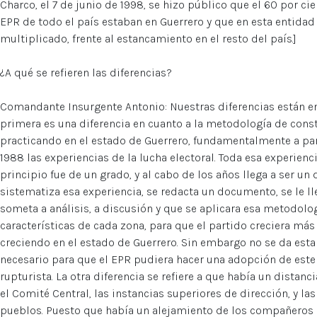
Charco, el 7 de junio de 1998, se hizo público que el 60 por ci
EPR de todo el país estaban en Guerrero y que en esta entidad 
multiplicado, frente al estancamiento en el resto del país.]
¿A qué se refieren las diferencias?
Comandante Insurgente Antonio: Nuestras diferencias están e
primera es una diferencia en cuanto a la metodología de constr
practicando en el estado de Guerrero, fundamentalmente a par
1988 las experiencias de la lucha electoral. Toda esa experienci
principio fue de un grado, y al cabo de los años llega a ser u
sistematiza esa experiencia, se redacta un documento, se le l
someta a análisis, a discusión y que se aplicara esa metodolog
características de cada zona, para que el partido creciera m
creciendo en el estado de Guerrero. Sin embargo no se da esta
necesario para que el EPR pudiera hacer una adopción de este
rupturista. La otra diferencia se refiere a que había un distanc
el Comité Central, las instancias superiores de dirección, y l
pueblos. Puesto que había un alejamiento de los compañero