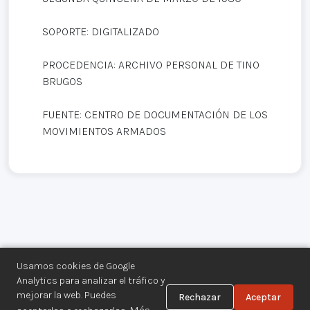
SOPORTE: DIGITALIZADO
PROCEDENCIA: ARCHIVO PERSONAL DE TINO
BRUGOS
FUENTE: CENTRO DE DOCUMENTACIÓN DE LOS
MOVIMIENTOS ARMADOS
Usamos cookies de Google
Analytics para analizar el tráfico y
mejorar la web. Puedes
Rechazar
Aceptar
Centro de Documentación de los