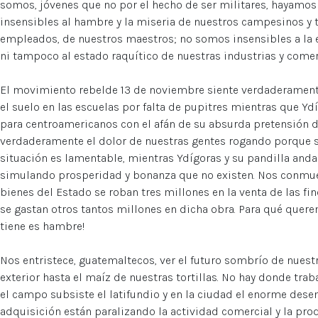
somos, jóvenes que no por el hecho de ser militares, hayamos
insensibles al hambre y la miseria de nuestros campesinos y t
empleados, de nuestros maestros; no somos insensibles a l
ni tampoco al estado raquítico de nuestras industrias y come
El movimiento rebelde 13 de noviembre siente verdaderamente
el suelo en las escuelas por falta de pupitres mientras que 
para centroamericanos con el afán de su absurda pretensión d
verdaderamente el dolor de nuestras gentes rogando porque se
situación es lamentable, mientras Ydígoras y su pandilla anda
simulando prosperidad y bonanza que no existen. Nos conmuev
bienes del Estado se roban tres millones en la venta de las fin
se gastan otros tantos millones en dicha obra. Para qué quere
tiene es hambre!
Nos entristece, guatemaltecos, ver el futuro sombrío de nuest
exterior hasta el maíz de nuestras tortillas. No hay donde traba
el campo subsiste el latifundio y en la ciudad el enorme des
adquisición están paralizando la actividad comercial y la pro