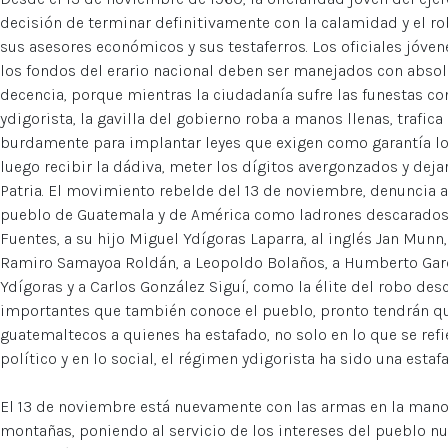
decisión de terminar definitivamente con la calamidad y el r
sus asesores económicos y sus testaferros. Los oficiales jóven
los fondos del erario nacional deben ser manejados con absolu
decencia, porque mientras la ciudadanía sufre las funestas c
ydigorista, la gavilla del gobierno roba a manos llenas, trafic
burdamente para implantar leyes que exigen como garantía l
luego recibir la dádiva, meter los dígitos avergonzados y de
Patria. El movimiento rebelde del 13 de noviembre, denuncia 
pueblo de Guatemala y de América como ladrones descarados 
Fuentes, a su hijo Miguel Ydígoras Laparra, al inglés Jan Mun
Ramiro Samayoa Roldán, a Leopoldo Bolaños, a Humberto García
Ydígoras y a Carlos González Siguí, como la élite del robo de
importantes que también conoce el pueblo, pronto tendrán que
guatemaltecos a quienes ha estafado, no solo en lo que se refie
político y en lo social, el régimen ydigorista ha sido una estafa
El 13 de noviembre está nuevamente con las armas en la mano
montañas, poniendo al servicio de los intereses del pueblo nu