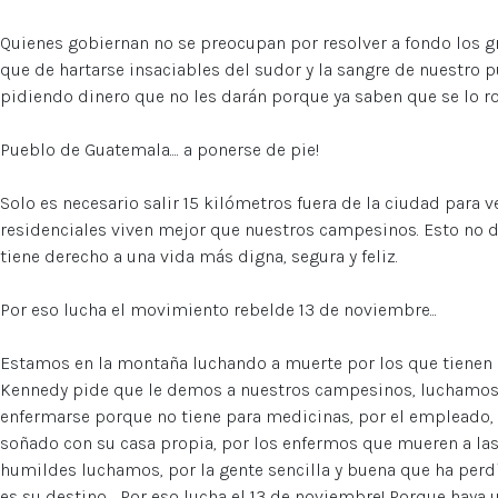
Quienes gobiernan no se preocupan por resolver a fondo los g
que de hartarse insaciables del sudor y la sangre de nuestro p
pidiendo dinero que no les darán porque ya saben que se lo r
Pueblo de Guatemala.... a ponerse de pie!
Solo es necesario salir 15 kilómetros fuera de la ciudad para v
residenciales viven mejor que nuestros campesinos. Esto no d
tiene derecho a una vida más digna, segura y feliz.
Por eso lucha el movimiento rebelde 13 de noviembre...
Estamos en la montaña luchando a muerte por los que tienen 
Kennedy pide que le demos a nuestros campesinos, luchamos p
enfermarse porque no tiene para medicinas, por el empleado, 
soñado con su casa propia, por los enfermos que mueren a las 
humildes luchamos, por la gente sencilla y buena que ha perd
es su destino.... Por eso lucha el 13 de noviembre! Porque hay