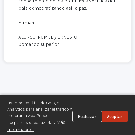
conocimiento de los problemas sociales del
país democratizando así la paz.
Firman.
ALONSO, ROMEL y ERNESTO
Comando superior
Usamos cookies de Google
Analytics para analizar el tráfico y
mejorar la web. Puedes
Rechazar
Aceptar
Centro de Documentación de los
Más
aceptarlas o rechazarlas.
Movimientos Armados©
información
Aviso legal
·
Privacidad
·
Gestionar cookies