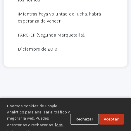
¡Mientras haya voluntad de lucha, habrá
esperanza de vencer!
FARC-EP (Segunda Marquetalia).
Diciembre de 2019
Usamos cookies de Google
Analytics para analizar el tráfico y
mejorar la web. Puedes
Rechazar
Aceptar
Centro de Documentación de los
Más
aceptarlas o rechazarlas.
Movimientos Armados©