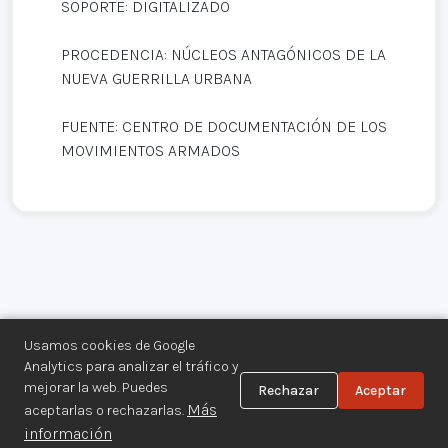
SOPORTE: DIGITALIZADO
PROCEDENCIA: NÚCLEOS ANTAGÓNICOS DE LA
NUEVA GUERRILLA URBANA
FUENTE: CENTRO DE DOCUMENTACIÓN DE LOS
MOVIMIENTOS ARMADOS
Usamos cookies de Google
Analytics para analizar el tráfico y
mejorar la web. Puedes
Rechazar
Aceptar
Centro de Documentación de los
Más
aceptarlas o rechazarlas.
Movimientos Armados©
información
Aviso legal
·
Privacidad
·
Gestionar cookies