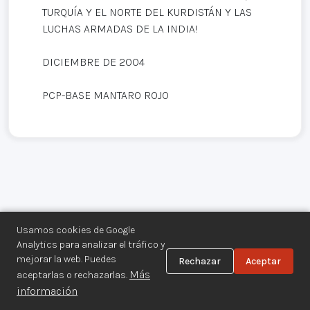
TURQUÍA Y EL NORTE DEL KURDISTÁN Y LAS
LUCHAS ARMADAS DE LA INDIA!
DICIEMBRE DE 2004
PCP-BASE MANTARO ROJO
Usamos cookies de Google
Analytics para analizar el tráfico y
mejorar la web. Puedes
Rechazar
Aceptar
Centro de Documentación de los
Más
aceptarlas o rechazarlas.
Movimientos Armados©
información
Aviso legal
·
Privacidad
·
Gestionar cookies