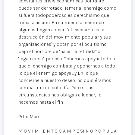
constantes crisis económicas por tanto
puede ser derrotado. Temer al enemigo como
si fuera todopoderoso es derechismo que
frena la acción. En su miedo al enemigo
algunos llegan a decir "el fascismo es la
destrucción del movimiento popular y sus
organizaciones" y optan por el ocultismo,
bajo el nombre de "hacer la retirada" o
"legalizarse", por eso Debemos apoyar todo lo
que el enemigo combata y oponernos a todo
lo que el enemigo apoye …y En lo que
concierne a nuestro deseo, no quisiéramos
combatir ni un solo día. Pero si las
circunstancias nos obligan a luchar, lo
hacemos hasta el fin.
Pdte Mao
M O V I M I E N T O C A M P E SI N O P O P U L A